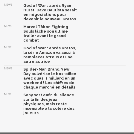
NEWS
God of War : après Ryan
Hurst, Dave Bautista serait
en négociations pour
devenir le nouveau Kratos
NEWS
Marvel Tōkon Fighting
Souls lâche son ultime
trailer avant le grand
combat
NEWS
God of War : après Kratos,
la série Amazon va aussi à
remplacer Atreus et une
autre actrice
NEWS
Spider-Man Brand New
Day pulvérise le box-office
avec quasi 1 milliard en un
weekend ! Les chiffres de
chaque marché en détails
NEWS
Sony sort enfin du silence
sur la fin des jeux
physiques, mais reste
insensible à la colère des
joueurs...