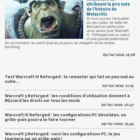
attribuent la pire note
de l'histoire de
Metacritic
Si vous suivez l'actualité
du jeu vidéo, et celle de
Blizzard en particulier,
vous savez que Warcraft
III : Reforged est au coeur
d'une grosse polémique
en ce moment, au point que les joueurs se vengent via le review
bombing.
03/02/2020, 15:08
Test Warcraft III Reforged : le remaster qui fait un peu mal au
culte...
03/02/2020, 11:15
Warcraft 3 Reforged : les conditions d'utilisation donnent à
Blizzard les droits sur tous les mods
30/01/2020, 10:47
Warcraft III Reforged : les configurations PC dévoilées, un
grille-pain pourra le faire tourner
29/01/2020, 15:45
Warcraft 3 Reforged : voici les configurations PC, le jeu
tournera sur un grille-pain !