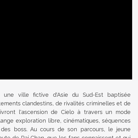
t une ville fictive d'Asie du Sud-Est baptisée
ntements clandestins, de rivalités criminelles et de
uivront l'ascension de Cielo à travers un mode
lange exploration libre, cinématiques, séquences
des boss. Au cours de son parcours, le jeune
ute de Pai Chan, que les fans connaissent et qui