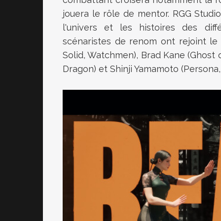
jouera le rôle de mentor. RGG Studio
l'univers et les histoires des dif
scénaristes de renom ont rejoint le
Solid, Watchmen), Brad Kane (Ghost of
Dragon) et Shinji Yamamoto (Persona,