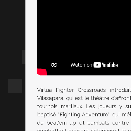
Virtua Fighter Crossroads introdui
Vilasapara, qui est le théâtre d'affro
tournois martiaux. Les joueurs y s
baptisé "Fighting Adventure", qui mé
de beat'em up et combats contre 
combattant croisera notamment la ro