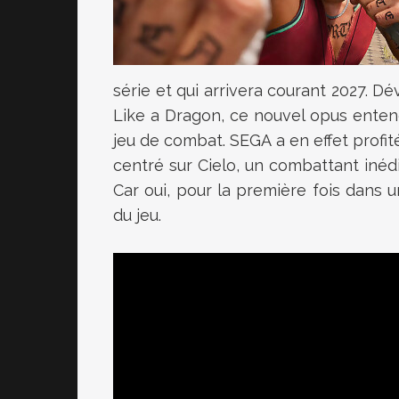
série et qui arrivera courant 2027. D
Like a Dragon, ce nouvel opus entend
jeu de combat. SEGA a en effet profit
centré sur Cielo, un combattant inédi
Car oui, pour la première fois dans un
du jeu.