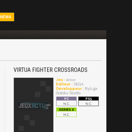
INÉMA
VIRTUA FIGHTER CROSSROADS
Jeu :
Action
Editeur :
SEGA
Développeur :
Ryū ga
Gotoku Studio
N.C.
N.C.
N.C.