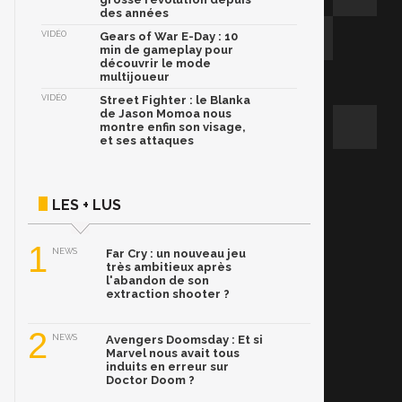
des années
VIDÉO
Gears of War E-Day : 10
min de gameplay pour
découvrir le mode
multijoueur
VIDÉO
Street Fighter : le Blanka
de Jason Momoa nous
montre enfin son visage,
et ses attaques
LES + LUS
1
NEWS
Far Cry : un nouveau jeu
très ambitieux après
l'abandon de son
extraction shooter ?
2
NEWS
Avengers Doomsday : Et si
Marvel nous avait tous
induits en erreur sur
Doctor Doom ?