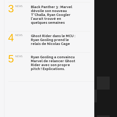
3
NEWS
Black Panther 3 : Marvel
dévoile son nouveau
T'Challa, Ryan Coogler
l'aurait trouvé en
quelques semaines
4
NEWS
Ghost Rider dans le MCU :
Ryan Gosling prend le
relais de Nicolas Cage
5
NEWS
Ryan Gosling a convaincu
Marvel de relancer Ghost
Rider avec son propre
pitch ! Explications.