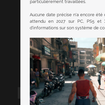
particulièrement travaillées.
Aucune date précise n'a encore été 
attendu en 2027 sur PC, PS5 et X
d'informations sur son système de co