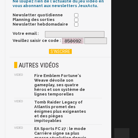
Ne loupez rien de l'actualité du jeu vidéo en
vous abonnant aux newsletters JeuxActu.
Newsletter quotidienne
Planning des sorties
Newsletter hebdomadaire
Votre email :
Veuillez saisir ce code :
AUTRES VIDÉOS
VIDÉO
Fire Emblem Fortune's
Weave dévoile son
gameplay, ses quatre
héros et son système de
lignes temporelles
VIDÉO
Tomb Raider Legacy of
Atlantis promet des
énigmes plus exigeantes
et des pièges
impitoyables
VIDÉO
EA Sports FC 27 : le mode
Carrière signe sa plus
grosse révolution depuis