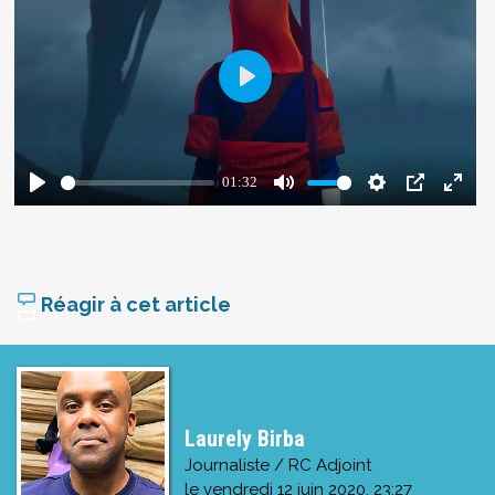
Réagir à cet article
Laurely Birba
Journaliste / RC Adjoint
le
vendredi 12 juin 2020, 23:27