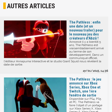
AUTRES ARTICLES
The Pathless : enfin
une date (et un
nouveau trailer) pour
le nouveau jeu des
créateurs d'Abzû !
Annoncé il y a bientôt 5
ans, The Pathless est
vraisemblablement arrivé
au terme de son
développement. Dans un
communiqué officiel,
l'éditeur Annapurna Interactive et le studio Giant Squid nous révèlent la
date de sortie.
27/01/2023, 14:36
The Pathless : le jeu
annoncé sur Xbox
Series, Xbox One et
Switch, une 1ère
fenêtre de sortie
Disponible sur PS4, PS5
et PC, The Pathless va
faire l'objet d'un portage
sur Xbox Series X, Xbox
Series S, Xbox One et