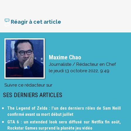
Réagir à cet article
Maxime Chao
Journaliste / Rédacteur en Chef
le
jeudi 13 octobre 2022, 9:49
Suivre ce rédacteur sur
SES DERNIERS ARTICLES
The Legend of Zelda : l'un des derniers rôles de Sam Neill
confirmé avant sa mort début juillet
GTA 6 : un extended look sera diffusé sur Netflix fin août,
Rockstar Games surprend la planète jeu vidéo