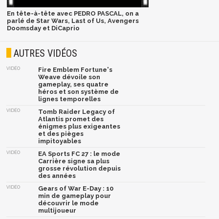
En tête-à-tête avec PEDRO PASCAL, on a
parlé de Star Wars, Last of Us, Avengers
Doomsday et DiCaprio
AUTRES VIDÉOS
VIDÉO
Fire Emblem Fortune's
Weave dévoile son
gameplay, ses quatre
héros et son système de
lignes temporelles
VIDÉO
Tomb Raider Legacy of
Atlantis promet des
énigmes plus exigeantes
et des pièges
impitoyables
VIDÉO
EA Sports FC 27 : le mode
Carrière signe sa plus
grosse révolution depuis
des années
VIDÉO
Gears of War E-Day : 10
min de gameplay pour
découvrir le mode
multijoueur