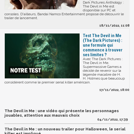
Dark Pictures Anthology :
The Devil in Me est
disponible sur PC et
consoles. D'ailleurs, Bandai Namco Entertainment propose de découvrir le
trailer de lancement.
18/11/2022, 11:08
Test The Devil in Me
(The Dark Pictures) :
une formule qui
commence à trouver
ses limites ?
Avec The Dark Pictures :
The Devil in Me,
Supermassive Games a
décidé de revenir sur la
légende macabre de H.
H. Holmes que beaucoup
considèrent comme le premier serial killer américain.
17/11/2022, 18:00
The Devil in Me : une vidéo qui présente les personnages
jouables, attention aux mauvais choix
04/11/2022, 17:39
The Devil in Me : un nouveau trailer pour Halloween, le serial
killer est impliqué