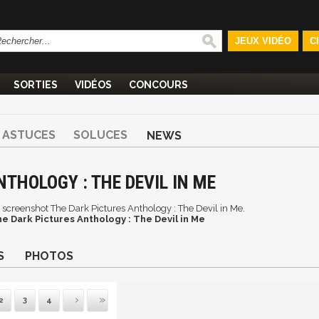
JEUX VIDÉO
C
SORTIES
VIDÉOS
CONCOURS
ASTUCES
SOLUCES
NEWS
THOLOGY : THE DEVIL IN ME
et screenshot The Dark Pictures Anthology : The Devil in Me.
e Dark Pictures Anthology : The Devil in Me
S
PHOTOS
2
3
4
ivante
Dernière