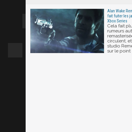
Alan Wake Rem
fait fuiter les
Xbox Series
Cela fait p
rumeurs aut
remasterisé
circulent, e
studio Reme
sur le point