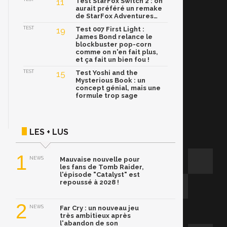
11
Test StarFox Switch 2 : on
aurait préféré un remake
de StarFox Adventures…
TEST
19
Test 007 First Light :
James Bond relance le
blockbuster pop-corn
comme on n'en fait plus,
et ça fait un bien fou !
TEST
15
Test Yoshi and the
Mysterious Book : un
concept génial, mais une
formule trop sage
LES + LUS
1
NEWS
Mauvaise nouvelle pour
les fans de Tomb Raider,
l'épisode "Catalyst" est
repoussé à 2028 !
2
NEWS
Far Cry : un nouveau jeu
très ambitieux après
l'abandon de son