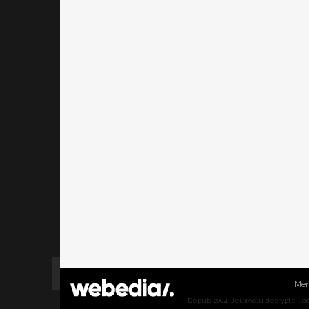
Men
Depuis 2004, JeuxActu décrypte l'actu