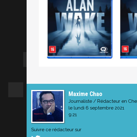
Maxime Chao
Journaliste / Rédacteur en Che
le lundi 6 septembre 2021
9:21
Suivre ce rédacteur sur