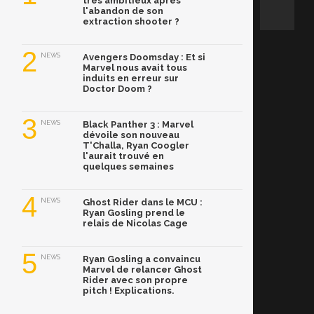
très ambitieux après
l'abandon de son
extraction shooter ?
2
NEWS
Avengers Doomsday : Et si
Marvel nous avait tous
induits en erreur sur
Doctor Doom ?
3
NEWS
Black Panther 3 : Marvel
dévoile son nouveau
T'Challa, Ryan Coogler
l'aurait trouvé en
quelques semaines
4
NEWS
Ghost Rider dans le MCU :
Ryan Gosling prend le
relais de Nicolas Cage
5
NEWS
Ryan Gosling a convaincu
Marvel de relancer Ghost
Rider avec son propre
pitch ! Explications.