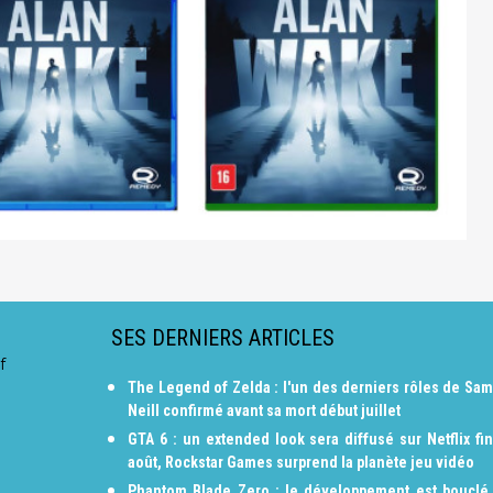
SES DERNIERS ARTICLES
f
The Legend of Zelda : l'un des derniers rôles de Sam
Neill confirmé avant sa mort début juillet
GTA 6 : un extended look sera diffusé sur Netflix fin
août, Rockstar Games surprend la planète jeu vidéo
Phantom Blade Zero : le développement est bouclé,