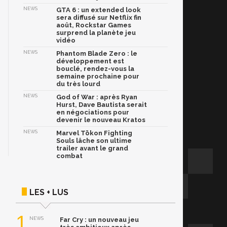
NEWS
GTA 6 : un extended look
sera diffusé sur Netflix fin
août, Rockstar Games
surprend la planète jeu
vidéo
NEWS
Phantom Blade Zero : le
développement est
bouclé, rendez-vous la
semaine prochaine pour
du très lourd
NEWS
God of War : après Ryan
Hurst, Dave Bautista serait
en négociations pour
devenir le nouveau Kratos
NEWS
Marvel Tōkon Fighting
Souls lâche son ultime
trailer avant le grand
combat
LES + LUS
1
NEWS
Far Cry : un nouveau jeu