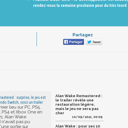
rendez-vous la semaine prochaine pour du très lourd
Partagez
Alan Wake Remastered :
stered : surprise, le jeu est
le trailer révèle une
ndo Switch, voici un trailer
restauration légère,
mier lieu sur PC, PS5,
mais le jeu ne sera pas
, PS4 et Xbox One en
cher
21, Alan Wake
10/09/2021, 00:09
n'avait pas pu
'une sortie sur
Alan Wake : pour ses 10