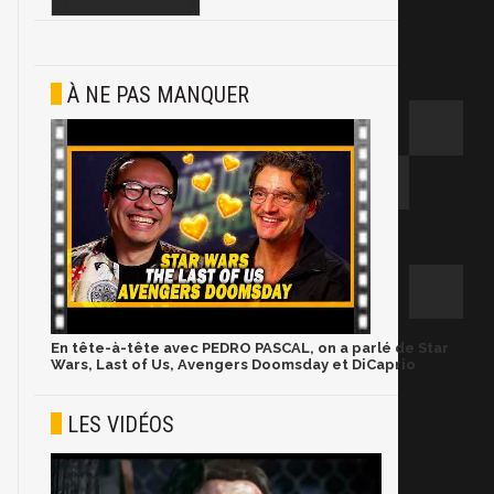
À NE PAS MANQUER
En tête-à-tête avec PEDRO PASCAL, on a parlé de Star
Wars, Last of Us, Avengers Doomsday et DiCaprio
LES VIDÉOS