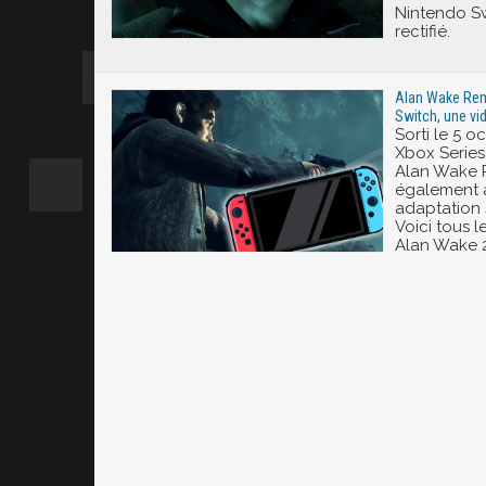
Nintendo Swi
rectifié.
Alan Wake Rem
Switch, une v
Sorti le 5 o
Xbox Series
Alan Wake 
également a
adaptation 
Voici tous le
Alan Wake 2