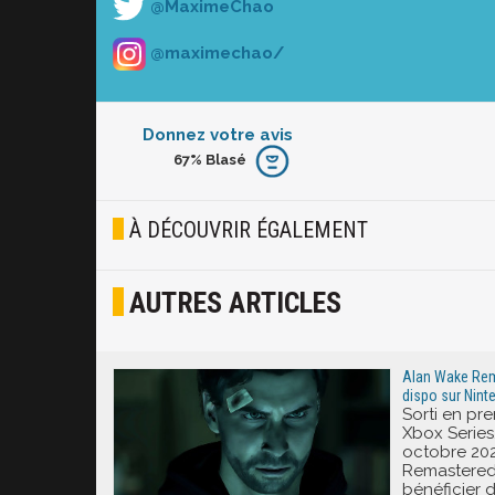
@MaximeChao
@maximechao/
Donnez votre avis
67%
Blasé
Furieux
Blasé
À DÉCOUVRIR ÉGALEMENT
Osef
AUTRES ARTICLES
Joyeux
Excité
Alan Wake Rema
dispo sur Ninte
Sorti en pre
Xbox Series
octobre 20
Remastered 
bénéficier d