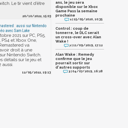
ans, le jeu sera
tch. Le tir vient d'être
disponible sur le Xbox
Game Pass la semaine
prochaine
20/10/2022, 15:03
15/05/2020, 10:35
1 |
astered : aussi sur Nintendo
Control : coup de
idéo avec Sam Lake
tonnerre, le DLC serait
ctobre 2021 sur PC, PS5,
un cross-over avec Alan
, PS4 et Xbox One,
Wake !
Remastered va
11/09/2019, 17:12
7 |
voir droit à une
sur Nintendo Switch.
Alan Wake : Remedy
confirme que le jeu
s détails sur le jeu et
pourrait sortir sur
 aussi.
d'autres supports
04/07/2019, 16:28
3 |
12/05/2022, 19:13