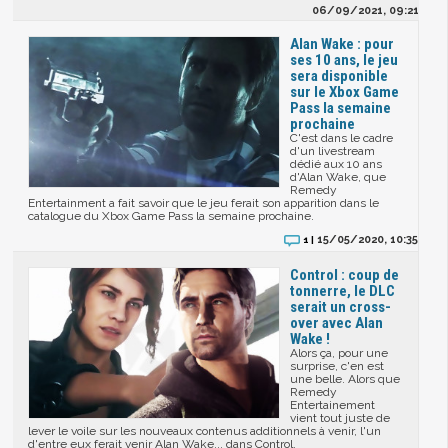
06/09/2021, 09:21
Alan Wake : pour
ses 10 ans, le jeu
sera disponible
sur le Xbox Game
Pass la semaine
prochaine
C'est dans le cadre
d'un livestream
dédié aux 10 ans
d'Alan Wake, que
Remedy
Entertainment a fait savoir que le jeu ferait son apparition dans le
catalogue du Xbox Game Pass la semaine prochaine.
15/05/2020, 10:35
1 |
Control : coup de
tonnerre, le DLC
serait un cross-
over avec Alan
Wake !
Alors ça, pour une
surprise, c'en est
une belle. Alors que
Remedy
Entertainement
vient tout juste de
lever le voile sur les nouveaux contenus additionnels à venir, l'un
d'entre eux ferait venir Alan Wake... dans Control.