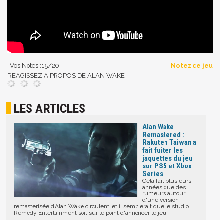
Vos Notes :
15
/20
Notez ce jeu
RÉAGISSEZ A PROPOS DE ALAN WAKE
LES ARTICLES
Alan Wake
Remastered :
Rakuten Taiwan a
fait fuiter les
jaquettes du jeu
sur PS5 et Xbox
Series
Cela fait plusieurs
années que des
rumeurs autour
d'une version
remasterisée d'Alan Wake circulent, et il semblerait que le studio
Remedy Entertainment soit sur le point d'annoncer le jeu