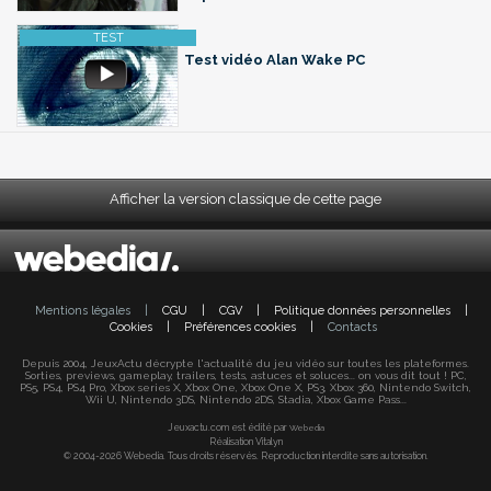
Test vidéo Alan Wake PC
Afficher la version classique de cette page
Mentions légales
|
CGU
|
CGV
|
Politique données personnelles
|
Cookies
|
Préférences cookies
|
Contacts
Depuis 2004, JeuxActu décrypte l'actualité du jeu vidéo sur toutes les plateformes.
Sorties, previews, gameplay, trailers, tests, astuces et soluces... on vous dit tout ! PC,
PS5, PS4, PS4 Pro, Xbox series X, Xbox One, Xbox One X, PS3, Xbox 360, Nintendo Switch,
Wii U, Nintendo 3DS, Nintendo 2DS, Stadia, Xbox Game Pass...
Jeuxactu.com est édité par
Webedia
Réalisation Vitalyn
© 2004-2026 Webedia. Tous droits réservés. Reproduction interdite sans autorisation.