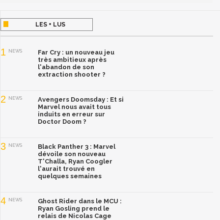
LES + LUS
1
NEWS
Far Cry : un nouveau jeu
très ambitieux après
l'abandon de son
extraction shooter ?
2
NEWS
Avengers Doomsday : Et si
Marvel nous avait tous
induits en erreur sur
Doctor Doom ?
3
NEWS
Black Panther 3 : Marvel
dévoile son nouveau
T'Challa, Ryan Coogler
l'aurait trouvé en
quelques semaines
4
NEWS
Ghost Rider dans le MCU :
Ryan Gosling prend le
relais de Nicolas Cage