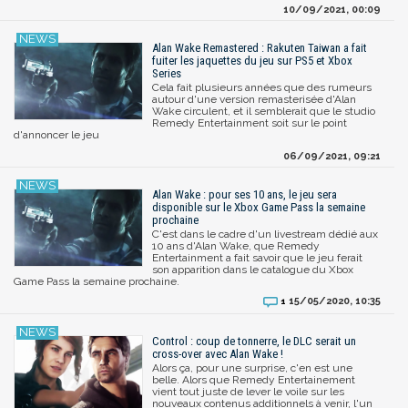
10/09/2021, 00:09
Alan Wake Remastered : Rakuten Taiwan a fait
fuiter les jaquettes du jeu sur PS5 et Xbox
Series
Cela fait plusieurs années que des rumeurs
autour d'une version remasterisée d'Alan
Wake circulent, et il semblerait que le studio
Remedy Entertainment soit sur le point
d'annoncer le jeu
06/09/2021, 09:21
Alan Wake : pour ses 10 ans, le jeu sera
disponible sur le Xbox Game Pass la semaine
prochaine
C'est dans le cadre d'un livestream dédié aux
10 ans d'Alan Wake, que Remedy
Entertainment a fait savoir que le jeu ferait
son apparition dans le catalogue du Xbox
Game Pass la semaine prochaine.
15/05/2020, 10:35
1
Control : coup de tonnerre, le DLC serait un
cross-over avec Alan Wake !
Alors ça, pour une surprise, c'en est une
belle. Alors que Remedy Entertainement
vient tout juste de lever le voile sur les
nouveaux contenus additionnels à venir, l'un