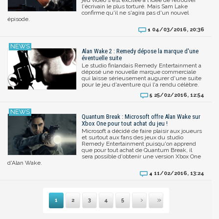
l'écrivain le plus torturé. Mais Sam Lake
confirme qu'il ne s'agira pas d'un nouvel
épisode.
04/03/2016, 20:36
1
Alan Wake 2 : Remedy dépose la marque d'une
éventuelle suite
Le studio finlandais Remedy Entertainment a
déposé une nouvelle marque commerciale
qui laisse sérieusement augurer d'une suite
pour le jeu d'aventure qui l'a rendu célèbre.
25/02/2016, 12:54
5
Quantum Break : Microsoft offre Alan Wake sur
Xbox One pour tout achat du jeu !
Microsoft a décidé de faire plaisir aux joueurs
et surtout aux fans des jeux du studio
Remedy Entertainment puisqu'on apprend
que pour tout achat de Quantum Break, il
sera possible d'obtenir une version Xbox One
d'Alan Wake.
11/02/2016, 13:24
4
1
2
3
4
5
Suivante
Dernière