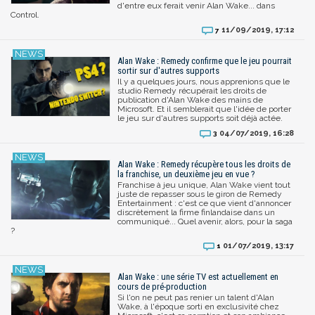
d'entre eux ferait venir Alan Wake... dans
Control.
11/09/2019, 17:12
7
Alan Wake : Remedy confirme que le jeu pourrait
sortir sur d'autres supports
Il y a quelques jours, nous apprenions que le
studio Remedy récupérait les droits de
publication d'Alan Wake des mains de
Microsoft. Et il semblerait que l'idée de porter
le jeu sur d'autres supports soit déjà actée.
04/07/2019, 16:28
3
Alan Wake : Remedy récupère tous les droits de
la franchise, un deuxième jeu en vue ?
Franchise à jeu unique, Alan Wake vient tout
juste de repasser sous le giron de Remedy
Entertainment : c'est ce que vient d'annoncer
discrètement la firme finlandaise dans un
communiqué... Quel avenir, alors, pour la saga
?
01/07/2019, 13:17
1
Alan Wake : une série TV est actuellement en
cours de pré-production
Si l'on ne peut pas renier un talent d'Alan
Wake, à l'époque sorti en exclusivité chez