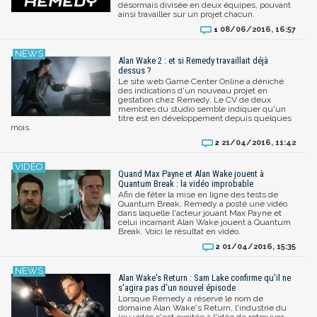
désormais divisée en deux équipes, pouvant
ainsi travailler sur un projet chacun.
08/06/2016, 16:57
1
Alan Wake 2 : et si Remedy travaillait déjà
dessus ?
Le site web Game Center Online a déniché
des indications d'un nouveau projet en
gestation chez Remedy. Le CV de deux
membres du studio semble indiquer qu'un
titre est en développement depuis quelques
mois.
21/04/2016, 11:42
2
Quand Max Payne et Alan Wake jouent à
Quantum Break : la vidéo improbable
Afin de fêter la mise en ligne des tests de
Quantum Break, Remedy a posté une vidéo
dans laquelle l'acteur jouant Max Payne et
celui incarnant Alan Wake jouent à Quantum
Break. Voici le résultat en vidéo.
01/04/2016, 15:35
2
Alan Wake's Return : Sam Lake confirme qu'il ne
s'agira pas d'un nouvel épisode
Lorsque Remedy a réservé le nom de
domaine Alan Wake's Return, l'industrie du
jeu vidéo s'est excitée à l'idée de retrouver