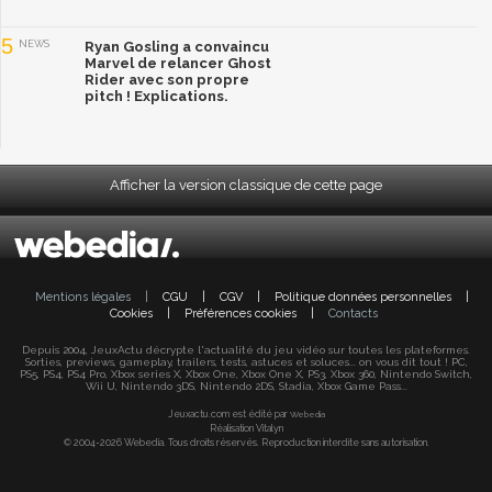
5
NEWS
Ryan Gosling a convaincu
Marvel de relancer Ghost
Rider avec son propre
pitch ! Explications.
Afficher la version classique de cette page
Mentions légales
|
CGU
|
CGV
|
Politique données personnelles
|
Cookies
|
Préférences cookies
|
Contacts
Depuis 2004, JeuxActu décrypte l'actualité du jeu vidéo sur toutes les plateformes.
Sorties, previews, gameplay, trailers, tests, astuces et soluces... on vous dit tout ! PC,
PS5, PS4, PS4 Pro, Xbox series X, Xbox One, Xbox One X, PS3, Xbox 360, Nintendo Switch,
Wii U, Nintendo 3DS, Nintendo 2DS, Stadia, Xbox Game Pass...
Jeuxactu.com est édité par
Webedia
Réalisation Vitalyn
© 2004-2026 Webedia. Tous droits réservés. Reproduction interdite sans autorisation.