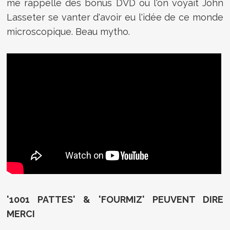
me rappelle des bonus DVD où l'on voyait John
Lasseter se vanter d'avoir eu l'idée de ce monde
microscopique. Beau mytho.
'1001 PATTES' & 'FOURMIZ' PEUVENT DIRE
MERCI