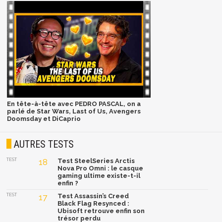
En tête-à-tête avec PEDRO PASCAL, on a
parlé de Star Wars, Last of Us, Avengers
Doomsday et DiCaprio
AUTRES TESTS
TEST
18
Test SteelSeries Arctis
Nova Pro Omni : le casque
gaming ultime existe-t-il
enfin ?
TEST
17
Test Assassin’s Creed
Black Flag Resynced :
Ubisoft retrouve enfin son
trésor perdu