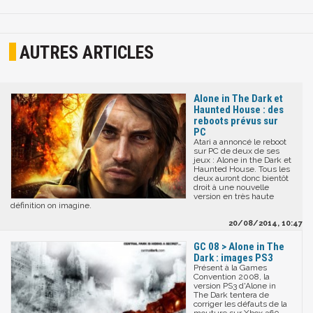
AUTRES ARTICLES
Alone in The Dark et
Haunted House : des
reboots prévus sur
PC
Atari a annoncé le reboot
sur PC de deux de ses
jeux : Alone in the Dark et
Haunted House. Tous les
deux auront donc bientôt
droit à une nouvelle
version en très haute
définition on imagine.
20/08/2014, 10:47
GC 08 > Alone in The
Dark : images PS3
Présent à la Games
Convention 2008, la
version PS3 d'Alone in
The Dark tentera de
corriger les défauts de la
mouture sur Xbox 360.