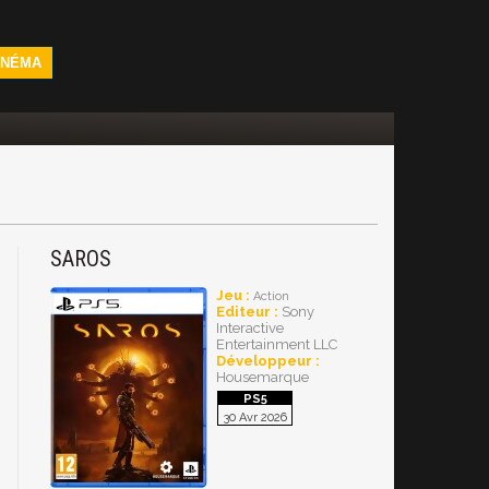
INÉMA
SAROS
Jeu :
Action
Editeur :
Sony
Interactive
Entertainment LLC
Développeur :
Housemarque
30 Avr 2026