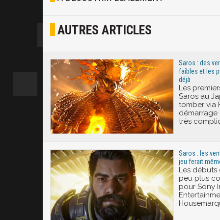
Osef
AUTRES ARTICLES
Joyeux
Excité
Saros : des v
faibles et les 
déjà
Les premier
Saros au J
tomber via F
démarrage d
très compli
Saros : les ven
jeu ferait mêm
Les débuts
peu plus c
pour Sony I
Entertainmen
Housemarq