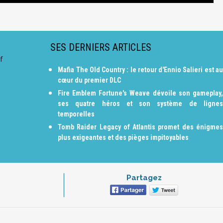
SES DERNIERS ARTICLES
f
Mafia The Old Country : le retour d'Ennio Salieri est au
cœur du premier DLC
Fire Emblem Fortune's Weave dévoile son gameplay,
ses quatre héros et son système de lignes
temporelles
Tomb Raider Legacy of Atlantis promet des énigmes
plus exigeantes et des pièges impitoyables
Partagez