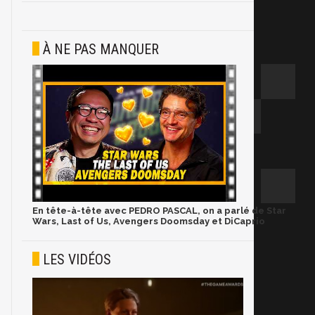
À NE PAS MANQUER
En tête-à-tête avec PEDRO PASCAL, on a parlé de Star
Wars, Last of Us, Avengers Doomsday et DiCaprio
LES VIDÉOS