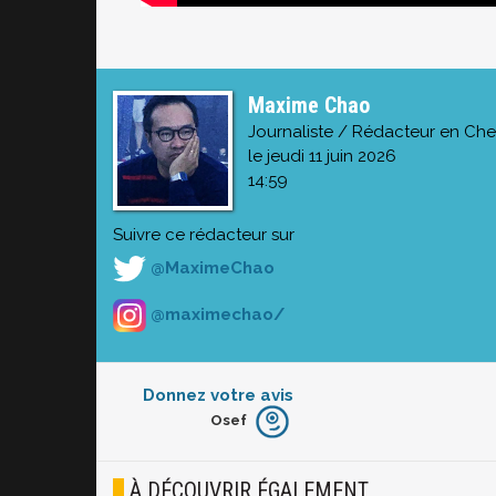
Maxime Chao
Journaliste / Rédacteur en Che
le jeudi 11 juin 2026
14:59
Suivre ce rédacteur sur
@MaximeChao
@maximechao/
Donnez votre avis
Osef
Furieux
Blasé
À DÉCOUVRIR ÉGALEMENT