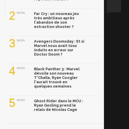
2
NEWS
Far Cry : un nouveau jeu
très ambitieux après
l'abandon de son
extraction shooter ?
3
NEWS
Avengers Doomsday : Et si
Marvel nous avait tous
induits en erreur sur
Doctor Doom ?
4
NEWS
Black Panther 3 : Marvel
dévoile son nouveau
T'Challa, Ryan Coogler
l'aurait trouvé en
quelques semaines
5
NEWS
Ghost Rider dans le MCU :
Ryan Gosling prend le
relais de Nicolas Cage