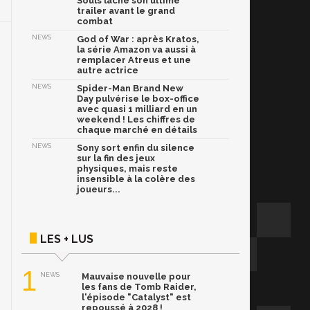
Souls lâche son ultime
trailer avant le grand
combat
NEWS
God of War : après Kratos,
la série Amazon va aussi à
remplacer Atreus et une
autre actrice
NEWS
Spider-Man Brand New
Day pulvérise le box-office
avec quasi 1 milliard en un
weekend ! Les chiffres de
chaque marché en détails
NEWS
Sony sort enfin du silence
sur la fin des jeux
physiques, mais reste
insensible à la colère des
joueurs...
LES + LUS
1
NEWS
Mauvaise nouvelle pour
les fans de Tomb Raider,
l'épisode "Catalyst" est
repoussé à 2028 !