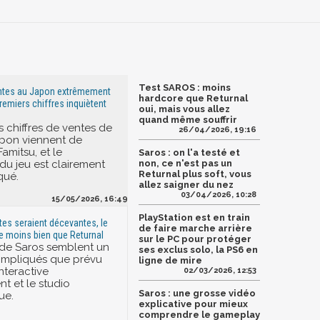
Test SAROS : moins
entes au Japon extrêmement
hardcore que Returnal
premiers chiffres inquiètent
oui, mais vous allez
quand même souffrir
s chiffres de ventes de
26/04/2026, 19:16
apon viennent de
amitsu, et le
Saros : on l'a testé et
u jeu est clairement
non, ce n'est pas un
Returnal plus soft, vous
qué.
allez saigner du nez
03/04/2026, 10:28
15/05/2026, 16:49
PlayStation est en train
tes seraient décevantes, le
de faire marche arrière
e moins bien que Returnal
sur le PC pour protéger
 de Saros semblent un
ses exclus solo, la PS6 en
ompliqués que prévu
ligne de mire
nteractive
02/03/2026, 12:53
t et le studio
Saros : une grosse vidéo
ue.
explicative pour mieux
comprendre le gameplay