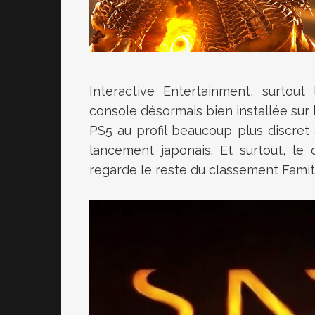
Interactive Entertainment, surtout
console désormais bien installée sur
PS5 au profil beaucoup plus discret 
lancement japonais. Et surtout, le 
regarde le reste du classement Famit