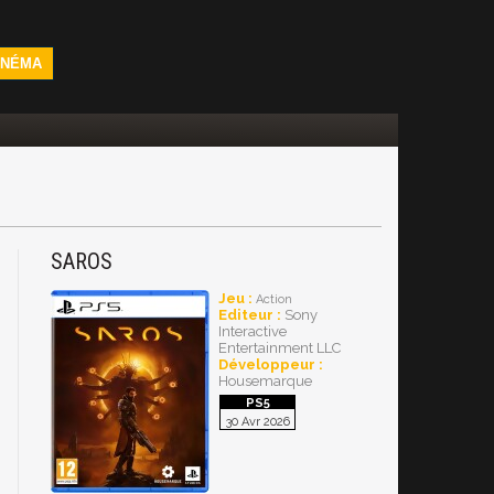
INÉMA
SAROS
Jeu :
Action
Editeur :
Sony
Interactive
Entertainment LLC
Développeur :
Housemarque
30 Avr 2026