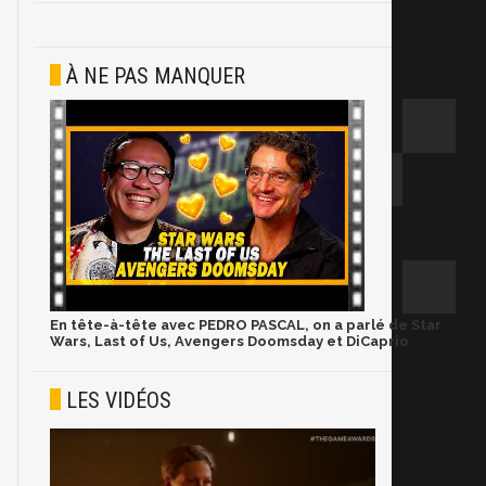
À NE PAS MANQUER
En tête-à-tête avec PEDRO PASCAL, on a parlé de Star
Wars, Last of Us, Avengers Doomsday et DiCaprio
LES VIDÉOS