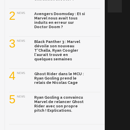
2
NEWS
Avengers Doomsday : Et si
Marvel nous avait tous
induits en erreur sur
Doctor Doom ?
3
NEWS
Black Panther 3 : Marvel
dévoile son nouveau
T'Challa, Ryan Coogler
l'aurait trouvé en
quelques semaines
4
NEWS
Ghost Rider dans le MCU :
Ryan Gosling prend le
relais de Nicolas Cage
5
NEWS
Ryan Gosling a convaincu
Marvel de relancer Ghost
Rider avec son propre
pitch ! Explications.