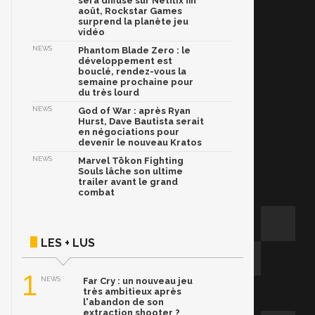
sera diffusé sur Netflix fin
août, Rockstar Games
surprend la planète jeu
vidéo
NEWS
Phantom Blade Zero : le
développement est
bouclé, rendez-vous la
semaine prochaine pour
du très lourd
NEWS
God of War : après Ryan
Hurst, Dave Bautista serait
en négociations pour
devenir le nouveau Kratos
NEWS
Marvel Tōkon Fighting
Souls lâche son ultime
trailer avant le grand
combat
LES + LUS
1
NEWS
Far Cry : un nouveau jeu
très ambitieux après
l'abandon de son
extraction shooter ?