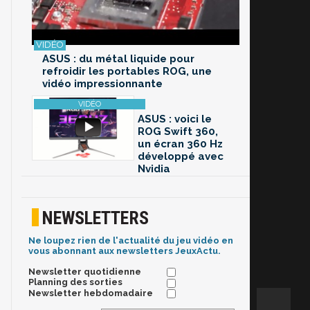
ASUS : du métal liquide pour
refroidir les portables ROG, une
vidéo impressionnante
ASUS : voici le
ROG Swift 360,
un écran 360 Hz
développé avec
Nvidia
NEWSLETTERS
Ne loupez rien de l'actualité du jeu vidéo en
vous abonnant aux newsletters JeuxActu.
Newsletter quotidienne
Planning des sorties
Newsletter hebdomadaire