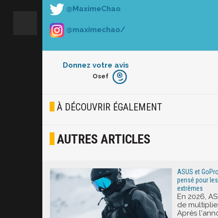
@MaximeChao
@maximechao/
Donnez votre avis
Osef
Furieux
Blasé
À DÉCOUVRIR ÉGALEMENT
Osef
AUTRES ARTICLES
Joyeux
Excité
ASUS et GoPro
pensé pour le
extrêmes
En 2026, AS
de multiplie
Après l'an