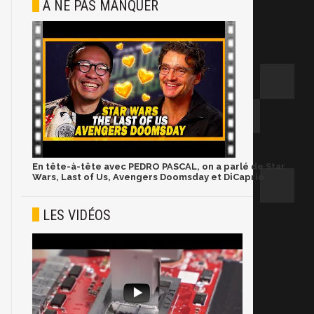
À NE PAS MANQUER
En tête-à-tête avec PEDRO PASCAL, on a parlé de Star
Wars, Last of Us, Avengers Doomsday et DiCaprio
LES VIDÉOS