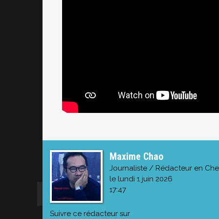
Maxime Chao
Journaliste / Rédacteur en Che
le lundi 1 juin 2026
17:47
Suivre ce rédacteur sur