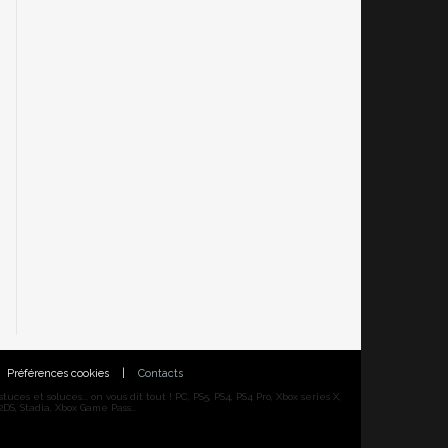
Préférences cookies
|
Contacts
ces et soluces... on vous dit tout ! PC, PS5, PS4, PS4 Pro, Xbox series X,
DS, Stadia, Xbox Game Pass...