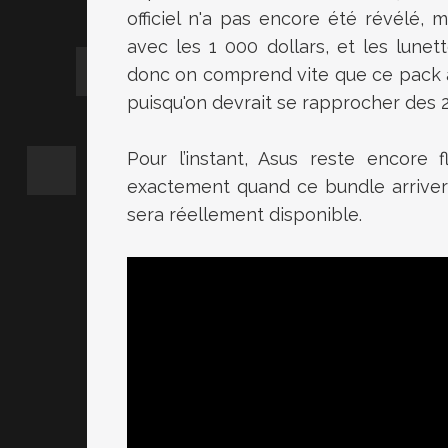
officiel n'a pas encore été révélé, 
avec les 1 000 dollars, et les lunet
donc on comprend vite que ce pack a
puisqu'on devrait se rapprocher des 2
Pour l’instant, Asus reste encore 
exactement quand ce bundle arriver
sera réellement disponible.