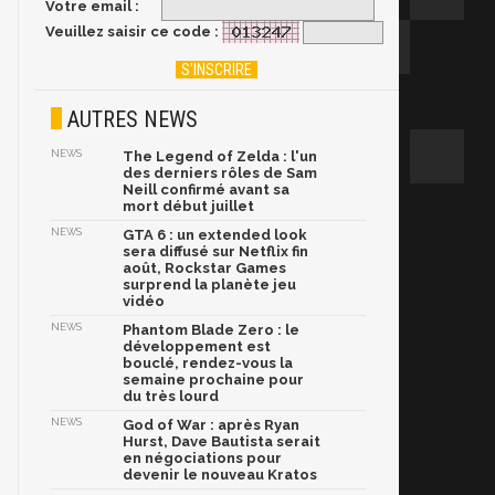
Votre email :
Veuillez saisir ce code :
AUTRES NEWS
NEWS
The Legend of Zelda : l'un
des derniers rôles de Sam
Neill confirmé avant sa
mort début juillet
NEWS
GTA 6 : un extended look
sera diffusé sur Netflix fin
août, Rockstar Games
surprend la planète jeu
vidéo
NEWS
Phantom Blade Zero : le
développement est
bouclé, rendez-vous la
semaine prochaine pour
du très lourd
NEWS
God of War : après Ryan
Hurst, Dave Bautista serait
en négociations pour
devenir le nouveau Kratos