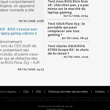
riqué conjointement
Test Asus ROG Strix Scar
18 : cherchez pas, y a pas
 Kojima, on apprend
mieux sur le marché du
nateur nomade a été
laptop gaming
02/11/2025, 21:54
07/01/2026, 17:56
Test ASUS Flow X13 : le
portable qui peut
KJP : ASUS s'associe avec
remplacer une tour
 laptop gaming collector à
gaming ?
30/06/2021, 08:49
t énormément
 lors du CES 2026 de
Test clavier ASUS ROG
n présentant ses
STRIX Scope RX : le choix
de la raison ?
oduits, et parmi ceux-
01/03/2021, 12:22
a un qui se détache des
t le ROG Flow Z13 – KJP.
06/01/2026, 14:13
tions légales
|
CGU
|
CGV
|
Politique données personnelles
|
Cookies
|
alité du jeu vidéo sur toutes les plateformes. Sorties, previews, gameplay, trailers, tests, astu
Xbox One, Xbox One X, PS3, Xbox 360, Nintendo Switch, Wii U, Nintendo 3DS, Nintendo 2
Jeuxactu.com est édité par
Webedia
Réalisation Vitalyn