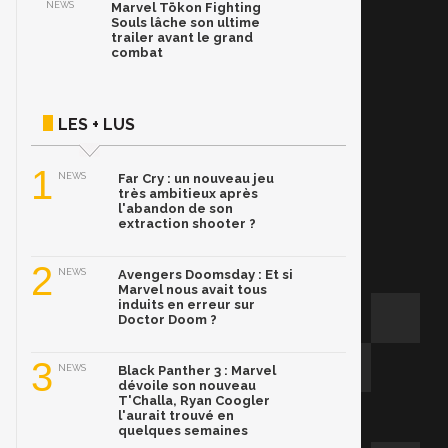
NEWS
Marvel Tōkon Fighting
Souls lâche son ultime
trailer avant le grand
combat
LES + LUS
1
NEWS
Far Cry : un nouveau jeu
très ambitieux après
l'abandon de son
extraction shooter ?
2
NEWS
Avengers Doomsday : Et si
Marvel nous avait tous
induits en erreur sur
Doctor Doom ?
3
NEWS
Black Panther 3 : Marvel
dévoile son nouveau
T'Challa, Ryan Coogler
l'aurait trouvé en
quelques semaines