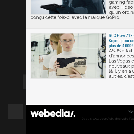
gaming fab
avec Hideo
qu'un ordi
conçu cette fois-ci avec la marque GoPro.
ROG Flow Z13-
Kojima pour un
plus de 4 000€
ASUS a fai
d'annonces
Las Vegas e
nouveaux pr
là, il y en 
autres, c'es
Men
Depuis 2004, JeuxActu décrypte l'actu