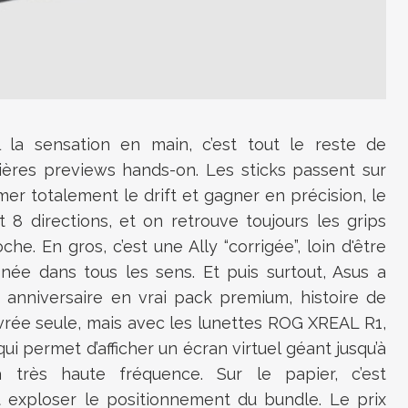
la sensation en main, c’est tout le reste de
mières previews hands-on. Les sticks passent sur
r totalement le drift et gagner en précision, le
8 directions, et on retrouve toujours les grips
he. En gros, c’est une Ally “corrigée”, loin d'être
finée dans tous les sens. Et puis surtout, Asus a
 anniversaire en vrai pack premium, histoire de
livrée seule, mais avec les lunettes ROG XREAL R1,
i permet d’afficher un écran virtuel géant jusqu’à
très haute fréquence. Sur le papier, c’est
it exploser le positionnement du bundle. Le prix