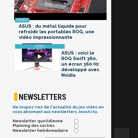
ASUS : du métal liquide pour
refroidir les portables ROG, une
vidéo impressionnante
ASUS : voici le
ROG Swift 360,
un écran 360 Hz
développé avec
Nvidia
NEWSLETTERS
Ne loupez rien de l'actualité du jeu vidéo en
vous abonnant aux newsletters JeuxActu.
Newsletter quotidienne
Planning des sorties
Newsletter hebdomadaire