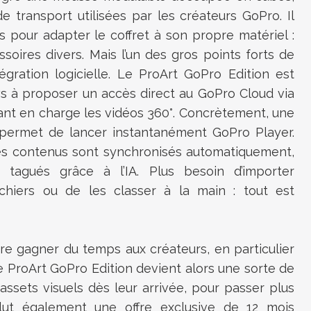
e transport utilisées par les créateurs GoPro. Il
es pour adapter le coffret à son propre matériel :
ssoires divers. Mais l’un des gros points forts de
tégration logicielle. Le ProArt GoPro Edition est
s à proposer un accès direct au GoPro Cloud via
nant en charge les vidéos 360°. Concrètement, une
 permet de lancer instantanément GoPro Player.
es contenus sont synchronisés automatiquement,
t tagués grâce à l’IA. Plus besoin d’importer
hiers ou de les classer à la main : tout est
re gagner du temps aux créateurs, en particulier
e ProArt GoPro Edition devient alors une sorte de
assets visuels dès leur arrivée, pour passer plus
ut également une offre exclusive de 12 mois