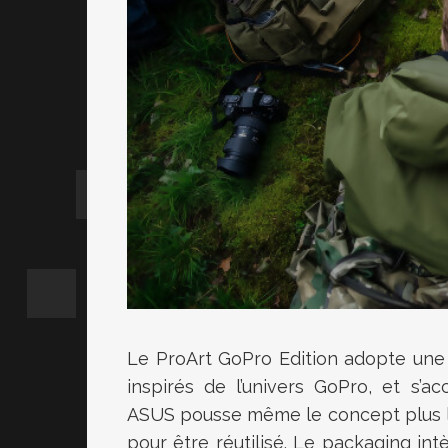
Le ProArt GoPro Edition adopte une fi
inspirés de l’univers GoPro, et s’
ASUS pousse même le concept plus lo
pour être réutilisé. Le packaging 