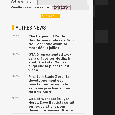
Votre email :
Veuillez saisir ce code :
AUTRES NEWS
NEWS
The Legend of Zelda : l'un
des derniers rôles de Sam
Neill confirmé avant sa
mort début juillet
NEWS
GTA 6 : un extended look
sera diffusé sur Netflix fin
août, Rockstar Games
surprend la planète jeu
vidéo
NEWS
Phantom Blade Zero : le
développement est
bouclé, rendez-vous la
semaine prochaine pour
du très lourd
NEWS
God of War : après Ryan
Hurst, Dave Bautista serait
en négociations pour
devenir le nouveau Kratos