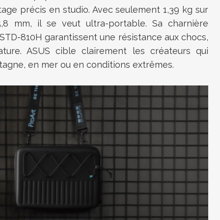
tage précis en studio. Avec seulement 1,39 kg sur
8 mm, il se veut ultra-portable. Sa charnière
L-STD-810H garantissent une résistance aux chocs,
ature. ASUS cible clairement les créateurs qui
ntagne, en mer ou en conditions extrêmes.