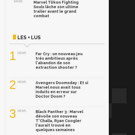
NEWS
Marvel Tōkon Fighting
Souls lâche son ultime
trailer avant le grand
combat
LES + LUS
1
NEWS
Far Cry : un nouveau jeu
très ambitieux après
l'abandon de son
extraction shooter ?
2
NEWS
Avengers Doomsday : Et si
Marvel nous avait tous
induits en erreur sur
Doctor Doom ?
3
NEWS
Black Panther 3 : Marvel
dévoile son nouveau
T'Challa, Ryan Coogler
l'aurait trouvé en
quelques semaines