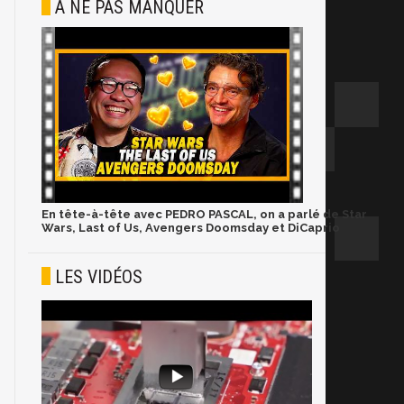
À NE PAS MANQUER
En tête-à-tête avec PEDRO PASCAL, on a parlé de Star
Wars, Last of Us, Avengers Doomsday et DiCaprio
LES VIDÉOS