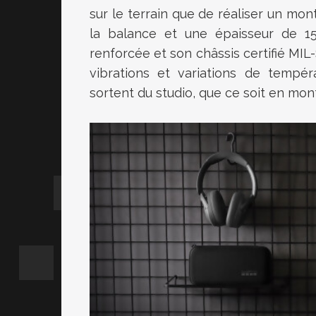
sur le terrain que de réaliser un mon
la balance et une épaisseur de 15,
renforcée et son châssis certifié MI
vibrations et variations de tempér
sortent du studio, que ce soit en mo