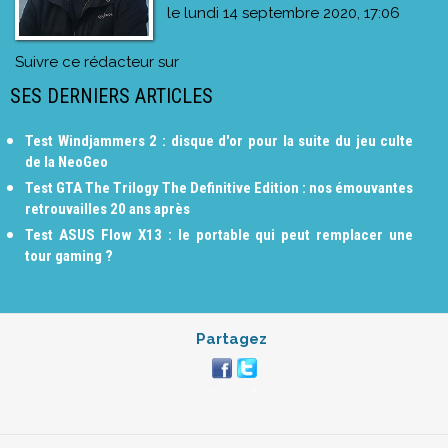
le
lundi 14 septembre 2020, 17:06
Suivre ce rédacteur sur
SES DERNIERS ARTICLES
Test Windjammers 2 : disque d'or pour la suite du jeu culte
de la NeoGeo
Test GTA The Trilogy The Definitive Edition : nos émouvantes
retrouvailles 20 ans après
Test ASUS Flow X13 : le portable qui peut remplacer une
tour gaming ?
Partagez