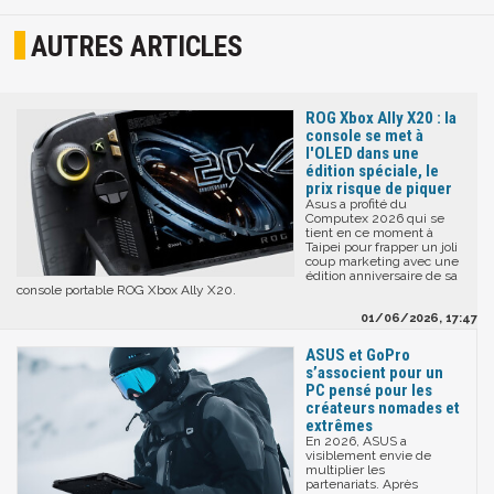
AUTRES ARTICLES
ROG Xbox Ally X20 : la
console se met à
l'OLED dans une
édition spéciale, le
prix risque de piquer
Asus a profité du
Computex 2026 qui se
tient en ce moment à
Taipei pour frapper un joli
coup marketing avec une
édition anniversaire de sa
console portable ROG Xbox Ally X20.
01/06/2026, 17:47
ASUS et GoPro
s’associent pour un
PC pensé pour les
créateurs nomades et
extrêmes
En 2026, ASUS a
visiblement envie de
multiplier les
partenariats. Après