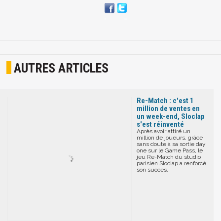
AUTRES ARTICLES
Re-Match : c'est 1
million de ventes en
un week-end, Sloclap
s'est réinventé
Après avoir attiré un
million de joueurs, grâce
sans doute à sa sortie day
one sur le Game Pass, le
jeu Re-Match du studio
parisien Sloclap a renforcé
son succès.