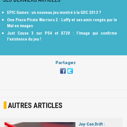
EPIC Games : un nouveau jeu montré à la GDC 2013 ?
One Piece Pirate Warriors 2 : Luffy et ses amis rongés par le
Mal en images
Just Cause 3 sur PS4 et X720 : l'image qui confirme
l'existence du jeu !
Partagez
AUTRES ARTICLES
Joy-Con Drift :