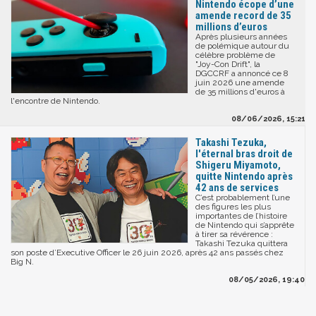
Nintendo écope d’une
amende record de 35
millions d’euros
Après plusieurs années
de polémique autour du
célèbre problème de
"Joy-Con Drift", la
DGCCRF a annoncé ce 8
juin 2026 une amende
de 35 millions d'euros à
l'encontre de Nintendo.
08/06/2026, 15:21
Takashi Tezuka,
l'éternal bras droit de
Shigeru Miyamoto,
quitte Nintendo après
42 ans de services
C’est probablement l’une
des figures les plus
importantes de l’histoire
de Nintendo qui s’apprête
à tirer sa révérence :
Takashi Tezuka quittera
son poste d’Executive Officer le 26 juin 2026, après 42 ans passés chez
Big N.
08/05/2026, 19:40