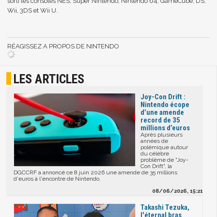
sorti les consoles NES, Super Nintendo, Nintendo 64, GameCube, DS,
Wii, 3DS et Wii U.
RÉAGISSEZ A PROPOS DE NINTENDO
LES ARTICLES
Joy-Con Drift :
Nintendo écope
d’une amende
record de 35
millions d’euros
Après plusieurs
années de
polémique autour
du célèbre
problème de "Joy-
Con Drift", la
DGCCRF a annoncé ce 8 juin 2026 une amende de 35 millions
d'euros à l'encontre de Nintendo.
08/06/2026, 15:21
Takashi Tezuka,
l'éternal bras