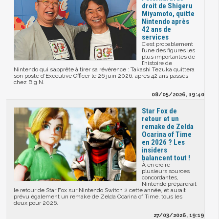
droit de Shigeru
Miyamoto, quitte
Nintendo après
42 ans de
services
C’est probablement
l’une des figures les
plus importantes de
l’histoire de
Nintendo qui s’apprête à tirer sa révérence : Takashi Tezuka quittera
son poste d’Executive Officer le 26 juin 2026, après 42 ans passés
chez Big N.
08/05/2026, 19:40
Star Fox de
retour et un
remake de Zelda
Ocarina of Time
en 2026 ? Les
insiders
balancent tout !
À en croire
plusieurs sources
concordantes,
Nintendo préparerait
le retour de Star Fox sur Nintendo Switch 2 cette année, et aurait
prévu également un remake de Zelda Ocarina of Time, tous les
deux pour 2026.
27/03/2026, 19:19