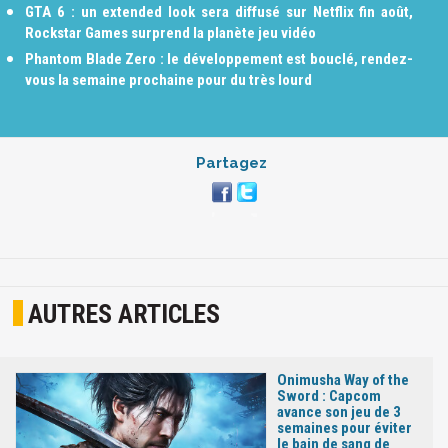
GTA 6 : un extended look sera diffusé sur Netflix fin août,
Rockstar Games surprend la planète jeu vidéo
Phantom Blade Zero : le développement est bouclé, rendez-
vous la semaine prochaine pour du très lourd
Partagez
AUTRES ARTICLES
Onimusha Way of the
Sword : Capcom
avance son jeu de 3
semaines pour éviter
le bain de sang de