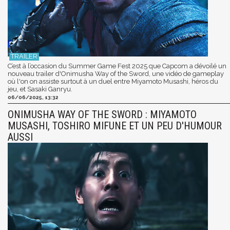
C’est à l’occasion du Summer Game Fest 2025 que Capcom a dévoilé un
nouveau trailer d'Onimusha Way of the Sword, une vidéo de gameplay
où l'on on assiste surtout à un duel entre Miyamoto Musashi, héros du
jeu, et Sasaki Ganryu.
06/06/2025, 13:32
ONIMUSHA WAY OF THE SWORD : MIYAMOTO
MUSASHI, TOSHIRO MIFUNE ET UN PEU D'HUMOUR
AUSSI