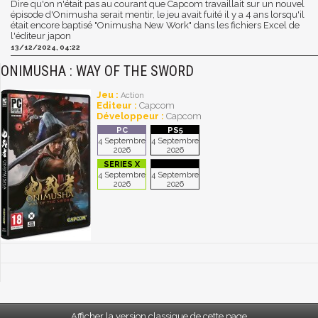
Dire qu'on n'était pas au courant que Capcom travaillait sur un nouvel
épisode d'Onimusha serait mentir, le jeu avait fuité il y a 4 ans lorsqu'il
était encore baptisé "Onimusha New Work" dans les fichiers Excel de
l'éditeur japon
13/12/2024, 04:22
ONIMUSHA : WAY OF THE SWORD
Jeu :
Action
Editeur :
Capcom
Développeur :
Capcom
4 Septembre
4 Septembre
2026
2026
4 Septembre
4 Septembre
2026
2026
Afficher la version classique de cette page