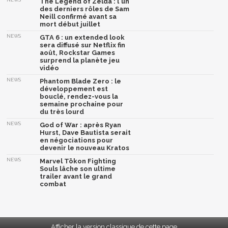
The Legend of Zelda : l'un
des derniers rôles de Sam
Neill confirmé avant sa
mort début juillet
NEWS
GTA 6 : un extended look
sera diffusé sur Netflix fin
août, Rockstar Games
surprend la planète jeu
vidéo
NEWS
Phantom Blade Zero : le
développement est
bouclé, rendez-vous la
semaine prochaine pour
du très lourd
NEWS
God of War : après Ryan
Hurst, Dave Bautista serait
en négociations pour
devenir le nouveau Kratos
NEWS
Marvel Tōkon Fighting
Souls lâche son ultime
trailer avant le grand
combat
Afficher la version classique de cette page