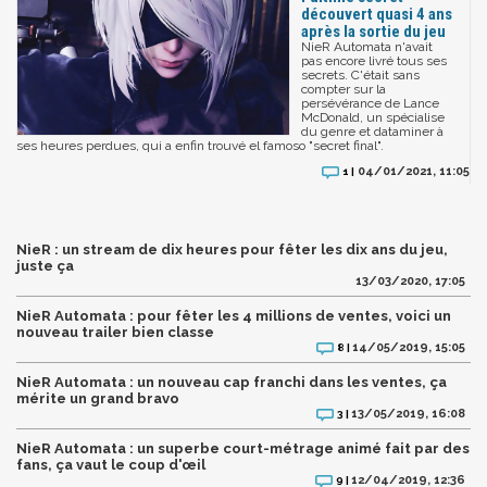
découvert quasi 4 ans
après la sortie du jeu
NieR Automata n'avait
pas encore livré tous ses
secrets. C'était sans
compter sur la
persévérance de Lance
McDonald, un spécialise
du genre et dataminer à
ses heures perdues, qui a enfin trouvé el famoso "secret final".
04/01/2021, 11:05
1 |
NieR : un stream de dix heures pour fêter les dix ans du jeu,
juste ça
13/03/2020, 17:05
NieR Automata : pour fêter les 4 millions de ventes, voici un
nouveau trailer bien classe
14/05/2019, 15:05
8 |
NieR Automata : un nouveau cap franchi dans les ventes, ça
mérite un grand bravo
13/05/2019, 16:08
3 |
NieR Automata : un superbe court-métrage animé fait par des
fans, ça vaut le coup d'œil
12/04/2019, 12:36
9 |