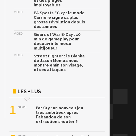
et des pièges
impitoyables
VIDÉO
EA Sports FC 27 : le mode
Carrière signe sa plus
grosse révolution depuis
des années
VIDÉO
Gears of War E-Day : 10
min de gameplay pour
découvrir le mode
multijoueur
VIDÉO
Street Fighter : le Blanka
de Jason Momoa nous
montre enfin son visage,
et ses attaques
LES + LUS
1
NEWS
Far Cry : un nouveau jeu
très ambitieux après
l'abandon de son
extraction shooter ?