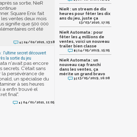
après sa sortie, NieR
ontinue
NieR : un stream de dix
ner. Square Enix fait
heures pour fêter les dix
r les ventes deux mois
ans du jeu, juste ça
13/03/2020, 17:05
us signifie que 500 000
lémentaires ont été
NieR Automata : pour
fêter les 4 millions de
ventes, voici un nouveau
24/02/2021, 13:18
1 |
trailer bien classe
14/05/2019, 15:05
8 |
: l'ultime secret découvert
ès la sortie du jeu
NieR Automata : un
ta n'avait pas encore
nouveau cap franchi
es secrets. C'était sans
dans les ventes, ça
 la persévérance de
mérite un grand bravo
ald, un spécialise du
13/05/2019, 16:08
3 |
taminer à ses heures
 a enfin trouvé el
et final".
04/01/2021, 11:05
1 |