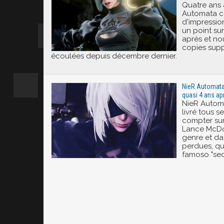
Quatre ans 
Automata c
d'impression
un point su
après et no
copies supp
écoulées depuis décembre dernier.
NieR Automata 
quasi 4 ans apr
NieR Automa
livré tous s
compter sur
Lance McDon
genre et da
perdues, qui
famoso "secr