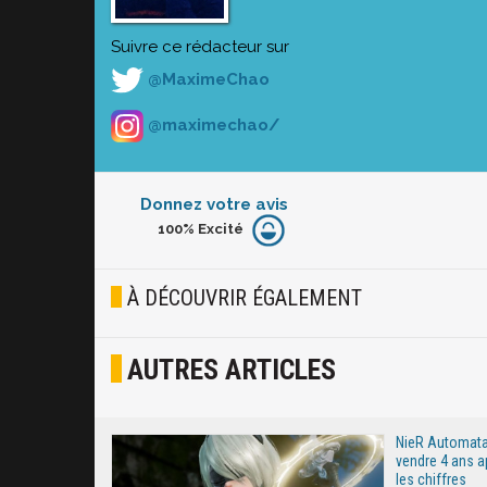
Suivre ce rédacteur sur
@MaximeChao
@maximechao/
Donnez votre avis
100%
Excité
Furieux
Blasé
À DÉCOUVRIR ÉGALEMENT
Osef
AUTRES ARTICLES
Joyeux
Excité
NieR Automata 
vendre 4 ans ap
les chiffres