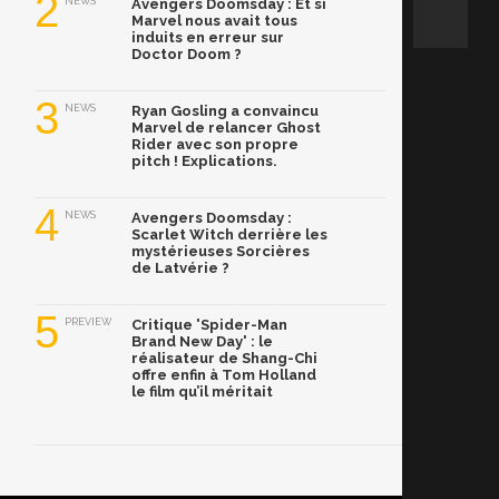
2
NEWS
Avengers Doomsday : Et si
Marvel nous avait tous
induits en erreur sur
Doctor Doom ?
3
NEWS
Ryan Gosling a convaincu
Marvel de relancer Ghost
Rider avec son propre
pitch ! Explications.
4
NEWS
Avengers Doomsday :
Scarlet Witch derrière les
mystérieuses Sorcières
de Latvérie ?
5
PREVIEW
Critique 'Spider-Man
Brand New Day' : le
réalisateur de Shang-Chi
offre enfin à Tom Holland
le film qu’il méritait