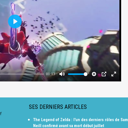
SES DERNIERS ARTICLES
f
The Legend of Zelda : l'un des derniers rôles de Sam
Neill confirmé avant sa mort début juillet