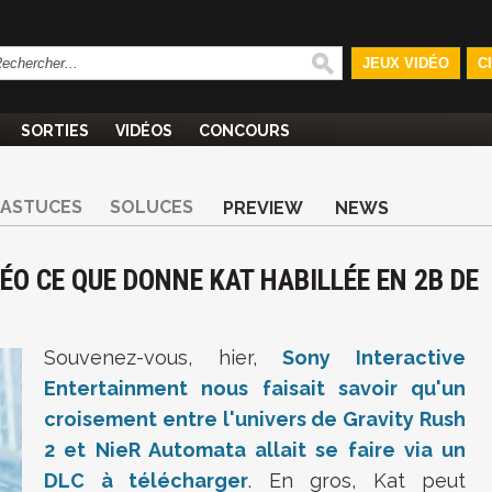
JEUX VIDÉO
C
SORTIES
VIDÉOS
CONCOURS
ASTUCES
SOLUCES
PREVIEW
NEWS
DÉO CE QUE DONNE KAT HABILLÉE EN 2B DE
Souvenez-vous, hier,
Sony Interactive
Entertainment nous faisait savoir qu'un
croisement entre l'univers de Gravity Rush
2 et NieR Automata allait se faire via un
DLC à télécharger
. En gros, Kat peut