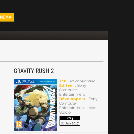
INÉMA
GRAVITY RUSH 2
Jeu :
Action/Aventure
Editeur :
Sony
Computer
Entertainment
Développeur :
Sony
Computer
Entertainment Japan
Studio
18 Jan 2017