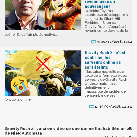
revenir avec un
nouveau jeu !
Keiichiro Toyama,
talentueux développeur à
l'origine de Silent Hill,
Forbidden Siren ou
Gravity Rush, s'apprête à
revenir sur le devant de la
scène. Et il a l'air plutôt motivé...
20/12/2018, 12:14
3 |
Gravity Rush 2 : c'est
confirmé, les
serveurs online se
sont éteints
Mauvaise nouvelle que
celle de la fermeture des
serveurs de Gravity Rush
2 : désormais, il est
définitivement
impossible de profiter de
l'ensemble de ses
fonctions online...
19/07/2018, 14:44
1 |
Gravity Rush 2 : voici en vidéo ce que donne Kat habillée en 2B
de NieR Automata