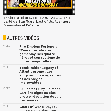
En tête-à-tête avec PEDRO PASCAL, on a
parlé de Star Wars, Last of Us, Avengers
Doomsday et DiCaprio
AUTRES VIDÉOS
VIDÉO
Fire Emblem Fortune's
Weave dévoile son
gameplay, ses quatre
héros et son système de
lignes temporelles
VIDÉO
Tomb Raider Legacy of
Atlantis promet des
énigmes plus exigeantes
et des pièges
impitoyables
VIDÉO
EA Sports FC 27 : le mode
Carrière signe sa plus
grosse révolution depuis
des années
VIDÉO
Gears of War E-Day : 10
min de gameplay pour