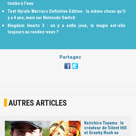
tombe à l'eau
Test Hyrule Warriors Definitive Edition : la même chose qu'il
y a 4 ans, mais sur Nintendo Switch
Kingdom Hearts 3 : on y a enfin joué, la magie est-elle
toujours au rendez-vous ?
Partagez
AUTRES ARTICLES
Keiichiro Toyama : le
créateur de Silent Hill
et Gravity Rush va