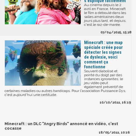
s'explique facilement
Au cinéma depuis le 2
avril en France, Minecraft
le film a déboulé dans les
salles américaines deux
jours plus tard, et depuis,
c'est le raz-de-marée.
07/04/2025, 15:28
Minecraft : une map
spéciale créée pour
détecter les signes
de dyslexie, voici
comment ça
fonctionne
Souvent diabolisé et
pointé du doigt par des
instances ignorantes, le
jeu vidéo peut
également préventif de
certaines maladies ou autres handicaps. Pour l'association Puissance Dys,
c'est aujourd'hui une certitude.
10/10/2022, 16:19
Minecraft : un DLC "Angry Birds" annoncé en vidéo, c'est
cocasse
18/05/2022, 10:16