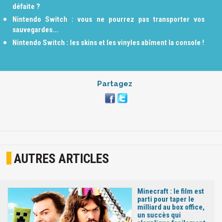
défaite ?
Nintendo Switch : vous ne pourrez pas transporter vos
sauvegardes...
Nintendo Switch : les skins et les vinyles abîment la console !
Partagez
AUTRES ARTICLES
Minecraft : le film est
parti pour taper le
milliard au box office,
un succès qui