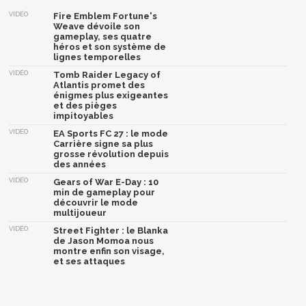
VIDÉO
Fire Emblem Fortune's
Weave dévoile son
gameplay, ses quatre
héros et son système de
lignes temporelles
VIDÉO
Tomb Raider Legacy of
Atlantis promet des
énigmes plus exigeantes
et des pièges
impitoyables
VIDÉO
EA Sports FC 27 : le mode
Carrière signe sa plus
grosse révolution depuis
des années
VIDÉO
Gears of War E-Day : 10
min de gameplay pour
découvrir le mode
multijoueur
VIDÉO
Street Fighter : le Blanka
de Jason Momoa nous
montre enfin son visage,
et ses attaques