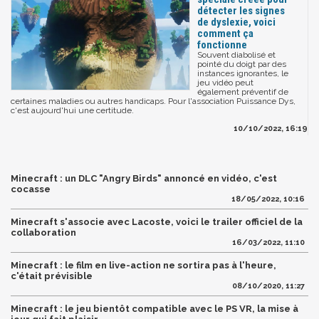
détecter les signes
de dyslexie, voici
comment ça
fonctionne
Souvent diabolisé et
pointé du doigt par des
instances ignorantes, le
jeu vidéo peut
également préventif de
certaines maladies ou autres handicaps. Pour l'association Puissance Dys,
c'est aujourd'hui une certitude.
10/10/2022, 16:19
Minecraft : un DLC "Angry Birds" annoncé en vidéo, c'est
cocasse
18/05/2022, 10:16
Minecraft s'associe avec Lacoste, voici le trailer officiel de la
collaboration
16/03/2022, 11:10
Minecraft : le film en live-action ne sortira pas à l'heure,
c'était prévisible
08/10/2020, 11:27
Minecraft : le jeu bientôt compatible avec le PS VR, la mise à