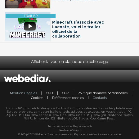
Minecraft s'associe avec
Lacoste, voici le trailer
officiel de la
collaboration
Afficher la version classique de cette page
Mentions légales
|
CGU
|
CGV
|
Politique données personnelles
|
Cookies
|
Préférences cookies
|
Contacts
Depuis 2004, JeuxActu décrypte l'actualité du jeu vidéo sur toutes les plateformes.
Sorties, previews, gameplay, trailers, tests, astuces et soluces... on vous dit tout ! PC,
PS5, PS4, PS4 Pro, Xbox series X, Xbox One, Xbox One X, PS3, Xbox 360, Nintendo Switch,
Wii U, Nintendo 3DS, Nintendo 2DS, Stadia, Xbox Game Pass...
Jeuxactu.com est édité par
Webedia
Réalisation Vitalyn
© 2004-2026 Webedia. Tous droits réservés. Reproduction interdite sans autorisation.