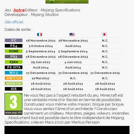
Jeu :
Autre
Editeur :
Mojang Specifications
Développeur :
Mojang Studios
Site officiel
Dates de sortie :
18 Novembre 2011
18 Novembre 2011
N.C.
3 Octobre 2014
Août 2014
N.C.
5 Septembre 2014
5 Septembre 2014
N.C.
18 Décembre 2013
18 Décembre 2013
N.C.
29 Juin 2013
4 Juin 2013
N.C.
Août 2014
Août 2014
N.C.
17 Décembre 2015
17 Décembre 2015
17 Décembre 2015
12 Mai 2017
N.C.
N.C.
16 Août 2011
16 Août 2011
16 Août 2011
16 Août 2011
16 Août 2011
16 Août 2011
Ne vous fiez pas à l'aspect rebutant du jeu, Minecraft est
une véritable mine d'or (facile) en terme de possibilités.
Construisez vous même votre maison, brique par brique.
Vous vous sentez l'âme d'un architecte ? Construisez
carrément un château. Monstres, pièges, voleurs, incendies
... Absolument tout est possible dans le titre indépendant de Mojang
Specifications, crée en Mars 2010 par Markus Persson.