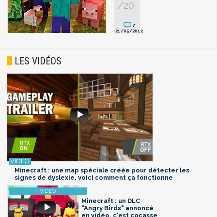
/20
7
21/05/2012
LES VIDÉOS
Minecraft : une map spéciale créée pour détecter les
signes de dyslexie, voici comment ça fonctionne
Minecraft : un DLC
"Angry Birds" annoncé
en vidéo, c'est cocasse