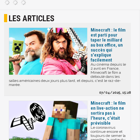
LES ARTICLES
Minecraft : le film
est parti pour
taper le milliard
au box office, un
succès qui
s'explique
facilement
Au cinéma depuis le
2 avril en France,
Minecraft le film a
déboulé dans les
salles américaines deux jours plus tard, et depuis, c'est le raz-de-
marée.
07/04/2025, 15:28
Minecraft : le film
en live-action ne
sortira pas à
l'heure, c'était
prévisible
Le coronavirus
continue encore et
toujours de semer la
pagaille : la sortie du