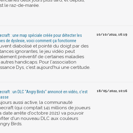
ricaines deux jours plus tard, et depuis,
st le raz-de-marée.
10/10/2022, 16:19
ecraft : une map spéciale créée pour détecter les
nes de dyslexie, voici comment ça fonctionne
uvent diabolisé et pointé du doigt par des
tances ignorantes, le jeu vidéo peut
alement préventif de certaines maladies
 autres handicaps. Pour l'association
ssance Dys, c'est aujourd'hui une certitude.
18/05/2022, 10:16
ecraft : un DLC "Angry Birds" annoncé en vidéo, c'est
casse
ujours aussi active, la communauté
ecraft (qui comptait 141 millions de joueurs
la date arrête d'octobre 2021) va pouvoir
ofiter d'un nouveau DLC aux couleurs
ngry Birds.