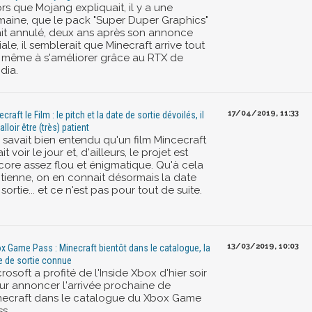
rs que Mojang expliquait, il y a une
maine, que le pack "Super Duper Graphics"
ait annulé, deux ans après son annonce
tiale, il semblerait que Minecraft arrive tout
 même à s'améliorer grâce au RTX de
dia.
17/04/2019, 11:33
craft le Film : le pitch et la date de sortie dévoilés, il
alloir être (très) patient
 savait bien entendu qu'un film Mincecraft
ait voir le jour et, d'ailleurs, le projet est
core assez flou et énigmatique. Qu'à cela
 tienne, on en connait désormais la date
sortie... et ce n'est pas pour tout de suite.
13/03/2019, 10:03
x Game Pass : Minecraft bientôt dans le catalogue, la
e de sortie connue
rosoft a profité de l'Inside Xbox d'hier soir
ur annoncer l'arrivée prochaine de
necraft dans le catalogue du Xbox Game
s.