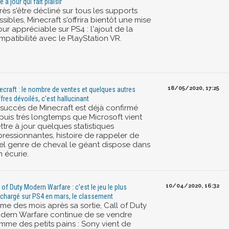
 à jour qui fait plaisir
ès s'être décliné sur tous les supports
sibles, Minecraft s'offrira bientôt une mise
our appréciable sur PS4 : l'ajout de la
patibilité avec le PlayStation VR.
18/05/2020, 17:25
ecraft : le nombre de ventes et quelques autres
ffres dévoilés, c'est hallucinant
 succès de Minecraft est déjà confirmé
puis très longtemps que Microsoft vient
tre à jour quelques statistiques
pressionnantes, histoire de rappeler de
el genre de cheval le géant dispose dans
 écurie.
10/04/2020, 16:32
l of Duty Modern Warfare : c'est le jeu le plus
échargé sur PS4 en mars, le classement
me des mois après sa sortie, Call of Duty
dern Warfare continue de se vendre
mme des petits pains : Sony vient de