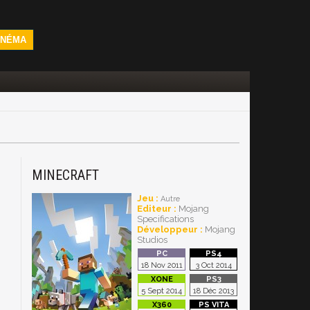
INÉMA
MINECRAFT
Jeu :
Autre
Editeur :
Mojang
Specifications
Développeur :
Mojang
Studios
18 Nov 2011
3 Oct 2014
5 Sept 2014
18 Déc 2013