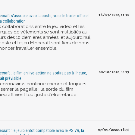
16/03/2022, 11:10
ecraft s'associe avec Lacoste, voici le trailer officiel
la collaboration
 collaborations entre le jeu vidéo et les
rques de vêtements se sont multipliés au
rs des 10 dernières années, et aujourd'hui,
oste et le jeu Minecraft sont fiers de nous
noncer travailler ensemble.
08/10/2020, 11:27
craft : le film en live-action ne sortira pas à l'heure,
ait prévisible
 coronavirus continue encore et toujours
semer la pagaille : la sortie du film
ecraft vient tout juste d'être retardé.
07/09/2020, 16:35
ecraft : le jeu bientôt compatible avec le PS VR, la