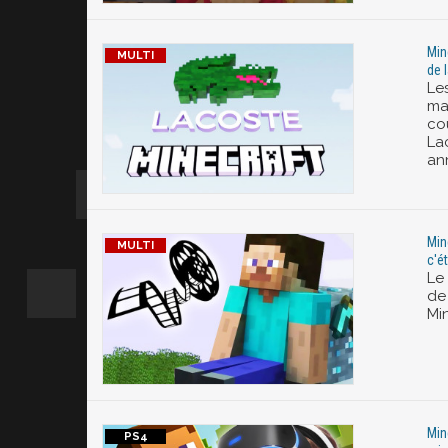
Min
de 
Les
ma
cou
Lac
an
Mine
c'ét
Le
de 
Min
Min