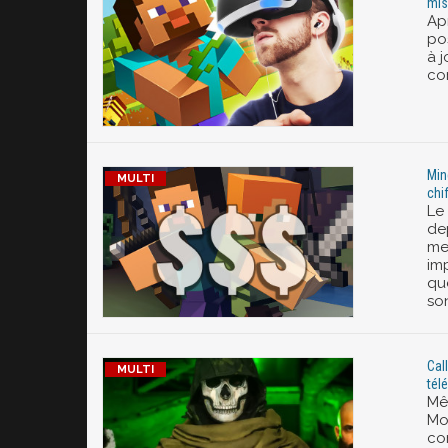
mise
Apr
pos
à j
com
Min
chi
Le
de
met
im
qu
son
Cal
tél
Mê
Mo
co