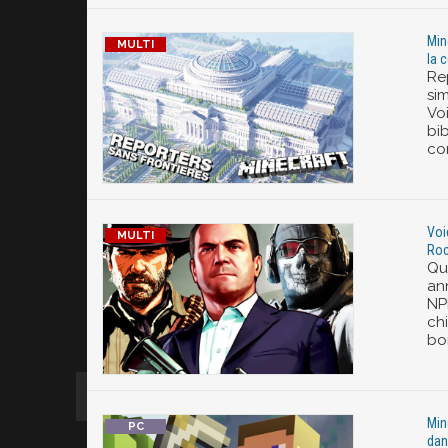
Min
la 
Rep
si
Vo
bi
co
Voi
Roc
Qu
an
NP
chi
bo
Min
dan