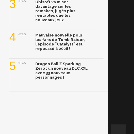
3
NEWS
Ubisoft va miser
davantage sur les
remakes, jugés plus
rentables que les
nouveaux jeux
4
NEWS
Mauvaise nouvelle pour
les fans de Tomb Raider,
l'épisode "Catalyst" est
repoussé à 2028 !
5
NEWS
Dragon Ball Z Sparking
Zero : un nouveau DLC XXL
avec 33 nouveaux
personnages !