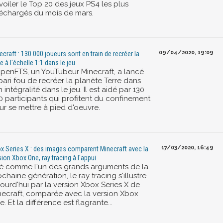
oiler le Top 20 des jeux PS4 les plus
léchargés du mois de mars.
09/04/2020, 19:09
ecraft : 130 000 joueurs sont en train de recréer la
e à l'échelle 1:1 dans le jeu
ppenFTS, un YouTubeur Minecraft, a lancé
pari fou de recréer la planète Terre dans
 intégralité dans le jeu. Il est aidé par 130
0 participants qui profitent du confinement
ur se mettre à pied d'oeuvre.
17/03/2020, 16:49
x Series X : des images comparent Minecraft avec la
sion Xbox One, ray tracing à l'appui
té comme l'un des grands arguments de la
chaine génération, le ray tracing s'illustre
jourd'hui par la version Xbox Series X de
necraft, comparée avec la version Xbox
. Et la différence est flagrante...