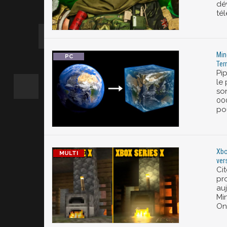
dév
té
Min
Terr
Pi
le 
son
00
po
Xbo
ver
Ci
pro
au
Mi
One