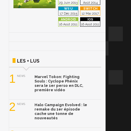
29 Juin 2013
Août 2014
17 Déc 2015
12 Mai 2017
16 Août 2011
16 Août 2011
LES + LUS
1
NEWS
Marvel Tokon: Fighting
Souls : Cyclope Phénix
sera le 1er perso en DLC,
première vidéo
2
NEWS
Halo Campaign Evolved : le
remake du 1er épisode
cache une tonne de
nouveautés