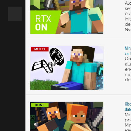
Alo
se
ét
ini
de
Nvi
Mine
va f
On
all
en
ne
de 
Xbo
dat
Mic
po
Mi
Pas