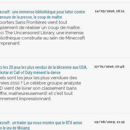
12/03/2020, 16:11
ecraft : une immense bibliothèque pour lutter contre
censure de la presse, le coup de maître
orters Sans Frontières vient tout
mplement de réaliser un coup de maître.
ici The Uncensored Library, une immense
bliothèque construite au sein de Minecraft
mprenant
17/01/2020, 10:46
ci les 20 jeux les plus vendus de la décennie aux USA,
kstar et Call of Duty mènent la danse
els sont les jeux les plus vendues des
nées 2010 ? Le célèbre groupe analyste
D vient de livrer son classement (sans
ffre, malheureusement) et c'est tout
nnement impressionnant.
19/08/2019, 11:23
ecraft : un trailer qui nous montre que le RTX arrive
s le jeu de Mojang