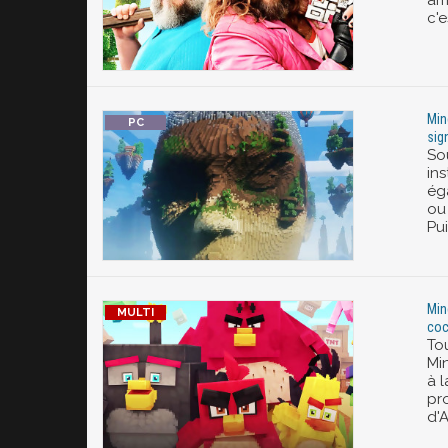
amé
c'e
Min
sig
So
ins
ég
ou
Pui
Min
co
To
Min
à 
pr
d'A