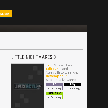
INÉMA
LITTLE NIGHTMARES 3
Jeu :
Survival Horror
Editeur :
Bandai
Namco Entertainment
Développeur :
Supermassive Games
10 Oct 2025
10 Oct 2025
10 Oct 2025