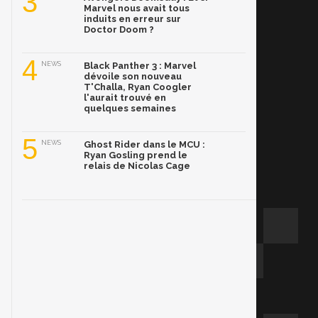
3
Marvel nous avait tous
induits en erreur sur
Doctor Doom ?
4
NEWS
Black Panther 3 : Marvel
dévoile son nouveau
T'Challa, Ryan Coogler
l'aurait trouvé en
quelques semaines
5
NEWS
Ghost Rider dans le MCU :
Ryan Gosling prend le
relais de Nicolas Cage