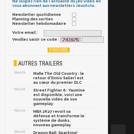
Ne loupez rien de l'actualité du jeu vidéo en
vous abonnant aux newsletters JeuxActu.
Newsletter quotidienne
Planning des sorties
Newsletter hebdomadaire
Votre email :
Veuillez saisir ce code :
AUTRES TRAILERS
TRAILER
Mafia The Old Country : le
retour d'Ennio Salieri est
au cœur du premier DLC
TRAILER
Street Fighter 6 : Yasmine
est disponible, voici une
nouvelle vidéo de son
gameplay
TRAILER
NBA 2K27 revoit sa
défense et transforme le
système de dunks,
nouveau gameplay
TRAILER
Dragon Ball: Sparking!