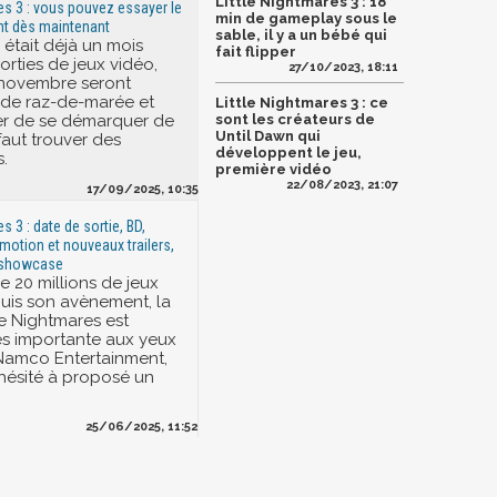
Little Nightmares 3 : 18
res 3 : vous pouvez essayer le
min de gameplay sous le
nt dès maintenant
sable, il y a un bébé qui
e était déjà un mois
fait flipper
orties de jeux vidéo,
27/10/2023, 18:11
 novembre seront
de raz-de-marée et
Little Nightmares 3 : ce
er de se démarquer de
sont les créateurs de
Until Dawn qui
 faut trouver des
développent le jeu,
.
première vidéo
22/08/2023, 21:07
17/09/2025, 10:35
s 3 : date de sortie, BD,
-motion et nouveaux trailers,
u showcase
e 20 millions de jeux
uis son avènement, la
le Nightmares est
s importante aux yeux
Namco Entertainment,
 hésité à proposé un
25/06/2025, 11:52