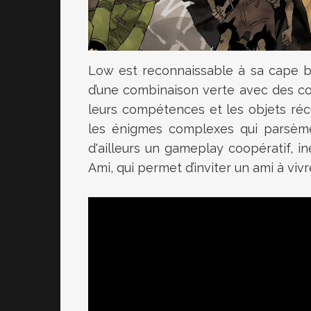
Low est reconnaissable à sa cape b
d’une combinaison verte avec des c
leurs compétences et les objets réc
les énigmes complexes qui parsème
d'ailleurs un gameplay coopératif, in
Ami, qui permet d’inviter un ami à viv