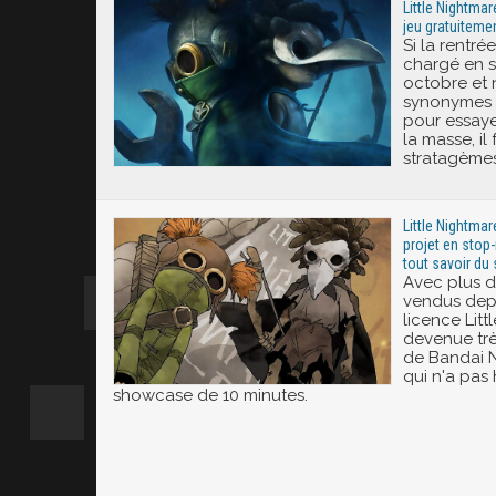
Little Nightma
jeu gratuiteme
Si la rentré
chargé en s
octobre et
synonymes 
pour essay
la masse, il
stratagèmes
Little Nightmare
projet en stop
tout savoir d
Avec plus d
vendus dep
licence Litt
devenue trè
de Bandai 
qui n'a pas
showcase de 10 minutes.