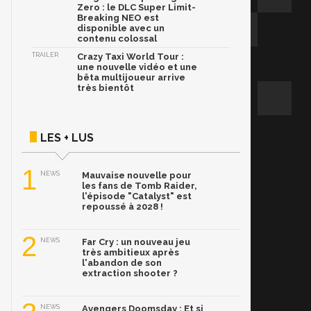
Zero : le DLC Super Limit-
Breaking NEO est
disponible avec un
contenu colossal
TRAILER
Crazy Taxi World Tour :
une nouvelle vidéo et une
bêta multijoueur arrive
très bientôt
LES + LUS
1
NEWS
Mauvaise nouvelle pour
les fans de Tomb Raider,
l'épisode "Catalyst" est
repoussé à 2028 !
2
NEWS
Far Cry : un nouveau jeu
très ambitieux après
l'abandon de son
extraction shooter ?
NEWS
Avengers Doomsday : Et si