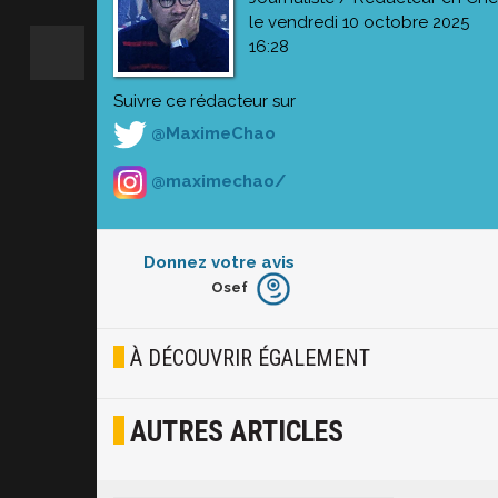
le vendredi 10 octobre 2025
16:28
Suivre ce rédacteur sur
@MaximeChao
@maximechao/
Donnez votre avis
Osef
Furieux
Blasé
À DÉCOUVRIR ÉGALEMENT
Osef
AUTRES ARTICLES
Joyeux
Excité