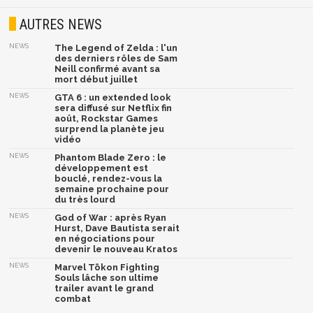
AUTRES NEWS
NEWS
The Legend of Zelda : l'un
des derniers rôles de Sam
Neill confirmé avant sa
mort début juillet
NEWS
GTA 6 : un extended look
sera diffusé sur Netflix fin
août, Rockstar Games
surprend la planète jeu
vidéo
NEWS
Phantom Blade Zero : le
développement est
bouclé, rendez-vous la
semaine prochaine pour
du très lourd
NEWS
God of War : après Ryan
Hurst, Dave Bautista serait
en négociations pour
devenir le nouveau Kratos
NEWS
Marvel Tōkon Fighting
Souls lâche son ultime
trailer avant le grand
combat