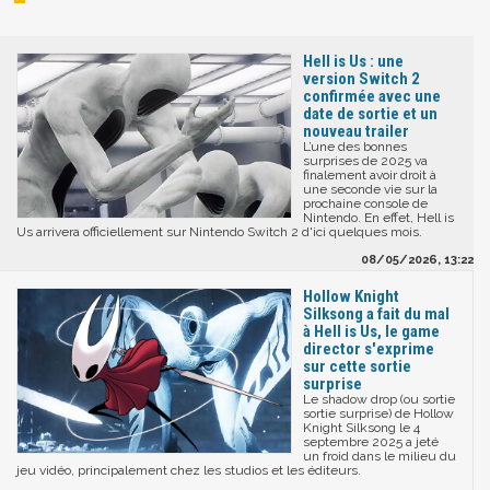
Hell is Us : une
version Switch 2
confirmée avec une
date de sortie et un
nouveau trailer
L’une des bonnes
surprises de 2025 va
finalement avoir droit à
une seconde vie sur la
prochaine console de
Nintendo. En effet, Hell is
Us arrivera officiellement sur Nintendo Switch 2 d'ici quelques mois.
08/05/2026, 13:22
Hollow Knight
Silksong a fait du mal
à Hell is Us, le game
director s'exprime
sur cette sortie
surprise
Le shadow drop (ou sortie
sortie surprise) de Hollow
Knight Silksong le 4
septembre 2025 a jeté
un froid dans le milieu du
jeu vidéo, principalement chez les studios et les éditeurs.