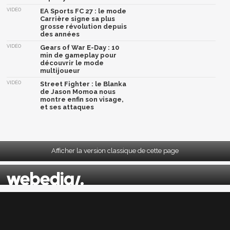
VIDÉO
EA Sports FC 27 : le mode
Carrière signe sa plus
grosse révolution depuis
des années
VIDÉO
Gears of War E-Day : 10
min de gameplay pour
découvrir le mode
multijoueur
VIDÉO
Street Fighter : le Blanka
de Jason Momoa nous
montre enfin son visage,
et ses attaques
Afficher la version classique de cette page
Mentions légales
|
CGU
|
CGV
|
Politique données personnelles
|
Cookies
|
Préférences cookies
|
Contacts
Depuis 2004, JeuxActu décrypte l'actualité du jeu vidéo sur toutes les plateformes.