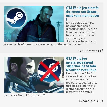
GTA IV : le jeu bientôt
de retour sur Steam...
mais sans multijoueur
!
Il y a quelque temps,
nous apprenions la
disparition de GTA IV de
Steam pour une raison
très précise : Rockstar
vient tout juste
d'annoncer le retour du
jeu sur la plateforme... mais avec un gros élément en moins.
19/02/2020, 14:56
GTA IV : le jeu
mystérieusement
supprimé de Steam,
Rockstar s'explique
Le cultissime GTA IV
semble être disponible
sur Steam depuis
toujours, et pourtant : le
titre de Rockstar vient
d'être supprimé de la
plateforme de Valve.
Pourquoi ? Quand ? Comment ?
14/01/2020, 11:13