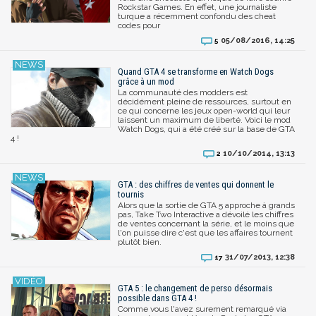
Rockstar Games. En effet, une journaliste
turque a récemment confondu des cheat
codes pour
05/08/2016, 14:25
5
Quand GTA 4 se transforme en Watch Dogs
grâce à un mod
La communauté des modders est
décidément pleine de ressources, surtout en
ce qui concerne les jeux open-world qui leur
laissent un maximum de liberté. Voici le mod
Watch Dogs, qui a été créé sur la base de GTA
4 !
10/10/2014, 13:13
2
GTA : des chiffres de ventes qui donnent le
tournis
Alors que la sortie de GTA 5 approche à grands
pas, Take Two Interactive a dévoilé les chiffres
de ventes concernant la série, et le moins que
l'on puisse dire c'est que les affaires tournent
plutôt bien.
31/07/2013, 12:38
17
GTA 5 : le changement de perso désormais
possible dans GTA 4 !
Comme vous l'avez surement remarqué via