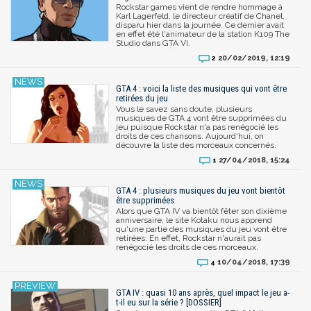
Rockstar games vient de rendre hommage à
Karl Lagerfeld, le directeur créatif de Chanel,
disparu hier dans la journée. Ce dernier avait
en effet été l'animateur de la station K109 The
Studio dans GTA VI.
20/02/2019, 12:19
2
GTA 4 : voici la liste des musiques qui vont être
retirées du jeu
Vous le savez sans doute, plusieurs
musiques de GTA 4 vont être supprimées du
jeu puisque Rockstar n'a pas renégocié les
droits de ces chansons. Aujourd'hui, on
découvre la liste des morceaux concernés.
27/04/2018, 15:24
1
GTA 4 : plusieurs musiques du jeu vont bientôt
être supprimées
Alors que GTA IV va bientôt fêter son dixième
anniversaire, le site Kotaku nous apprend
qu'une partie des musiques du jeu vont être
retirées. En effet, Rockstar n'aurait pas
renégocié les droits de ces morceaux.
10/04/2018, 17:39
4
GTA IV : quasi 10 ans après, quel impact le jeu a-
t-il eu sur la série ? [DOSSIER]