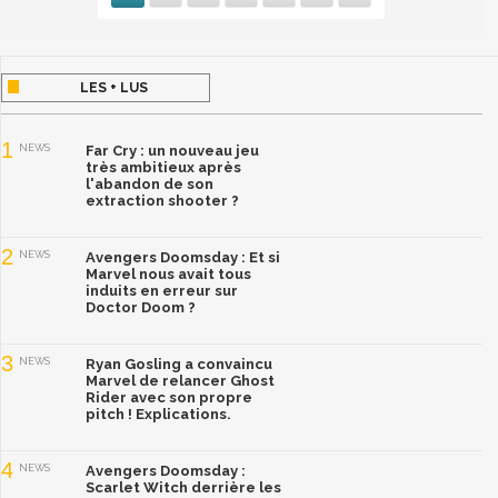
LES + LUS
1
NEWS
Far Cry : un nouveau jeu
très ambitieux après
l'abandon de son
extraction shooter ?
2
NEWS
Avengers Doomsday : Et si
Marvel nous avait tous
induits en erreur sur
Doctor Doom ?
3
NEWS
Ryan Gosling a convaincu
Marvel de relancer Ghost
Rider avec son propre
pitch ! Explications.
4
NEWS
Avengers Doomsday :
Scarlet Witch derrière les