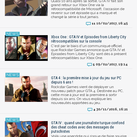
Quasi 10 ans après sa sortie, GTA IV fait son
grand retour sur Xbox One via la
rétrocompatibilité de Microsoft. l'occasion de
revenir sur cet épisode qui a marqué et
changé la série à tout jamais.
10/02/2017, 16:45
11
Xbox One : GTA IV et Episodes from Liberty City
rétrocompatibles sur la console
C'est par le biais d'un communiqué officiel
que Rockstar Games annonce que GTA IV et
Episodes from Liberty City sont dès à présent
rétrocompatibles sur Xbox One.
09/02/2017, 19:14
5
GTA 4 : la première mise à jour du jeu sur PC
depuis 6 ans !
Rockstar Games vient de déployer un
nouveau patch pour GTA 4. Destinée au PC,
cette mise à jour est la première à sortir
depuis six ans. On vous explique les
nouveautés apportées au jeu.
30/11/2016, 16:21
4
GTA IV : quand une journaliste turque confond
des cheat codes avec des messages de
putschistes
Voilà une anecdote qui risque de faire sourire