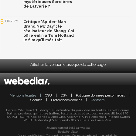
mystérieuses Sorcières
de Latvérie ?
5
PREVIEW
Critique 'Spider-Man
Brand New Day' : le
réalisateur de Shang-Chi
offre enfin à Tom Holland
le film qu’il méritait
Afficher la version classique de cette page
Mentions légales
|
CGU
|
CGV
|
Politique données personnelles
|
Cookies
|
Préférences cookies
|
Contacts
Depuis 2004, JeuxActu décrypte l'actualité du jeu vidéo sur toutes les plateformes.
Sorties, previews, gameplay, trailers, tests, astuces et soluces... on vous dit tout ! PC,
PS5, PS4, PS4 Pro, Xbox series X, Xbox One, Xbox One X, PS3, Xbox 360, Nintendo Switch,
Wii U, Nintendo 3DS, Nintendo 2DS, Stadia, Xbox Game Pass...
Jeuxactu.com est édité par
Webedia
Réalisation Vitalyn
© 2004-2026 Webedia. Tous droits réservés. Reproduction interdite sans autorisation.