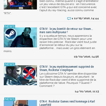
bien connu, même quand il s'agit d'entretenir
un jeu vieux de douze ans : en l'occurence,
c'est l'excellent GTA 4 qui est concerné avec
l'ajout du ray-tracing, aussi connu comme
"RTX".
12/05/2020, 14:44
1
GTA IV : le jeu bientôt de retour sur Steam...
mais sans multijoueur !
Il y a quelque temps, nous apprenions la
disparition de GTA IV de Steam pour une
raison très précise : Rockstar vient tout juste
d'annoncer le retour du jeu sur la
plateforme... mais avec un gros élément en
moins.
19/02/2020, 14:56
GTA IV : le jeu mystérieusement supprimé de
Steam, Rockstar s'explique
Le cultissime GTA IV semble être disponible
sur Steam depuis toujours, et pourtant : le
titre de Rockstar vient d'être supprimé de la
plateforme de Valve. Pourquoi ? Quand ?
Comment ?
14/01/2020, 11:13
GTA 4 : Rockstar Games rend hommage à Karl
Lagerfeld