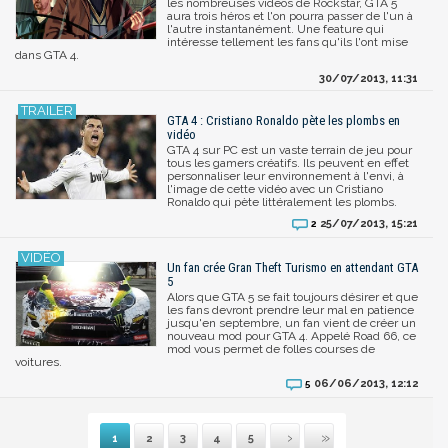
les nombreuses vidéos de Rockstar, GTA 5
aura trois héros et l'on pourra passer de l'un à
l'autre instantanément. Une feature qui
intéresse tellement les fans qu'ils l'ont mise
dans GTA 4.
30/07/2013, 11:31
GTA 4 : Cristiano Ronaldo pète les plombs en
vidéo
GTA 4 sur PC est un vaste terrain de jeu pour
tous les gamers créatifs. Ils peuvent en effet
personnaliser leur environnement à l'envi, à
l'image de cette vidéo avec un Cristiano
Ronaldo qui pète littéralement les plombs.
25/07/2013, 15:21
2
Un fan crée Gran Theft Turismo en attendant GTA
5
Alors que GTA 5 se fait toujours désirer et que
les fans devront prendre leur mal en patience
jusqu'en septembre, un fan vient de créer un
nouveau mod pour GTA 4. Appelé Road 66, ce
mod vous permet de folles courses de
voitures.
06/06/2013, 12:12
5
1
2
3
4
5
Suivante
Dernière