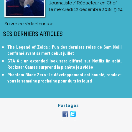
Journaliste / Rédacteur en Chef
le
mercredi 12 décembre 2018, 9:24
Suivre ce rédacteur sur
SES DERNIERS ARTICLES
The Legend of Zelda : l'un des derniers rôles de Sam Neill
confirmé avant sa mort début juillet
GTA 6 : un extended look sera diffusé sur Netflix fin août,
Rockstar Games surprend la planète jeu vidéo
Phantom Blade Zero : le développement est bouclé, rendez-
vous la semaine prochaine pour du très lourd
Partagez