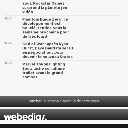
août, Rockstar Games
surprend la planète jeu
vidéo
NEWS
Phantom Blade Zero : le
développement est
bouclé, rendez-vous la
semaine prochaine pour
du très lourd
NEWS
God of War : après Ryan
Hurst, Dave Bautista serait
en négociations pour
devenir le nouveau Kratos
NEWS
Marvel Tōkon Fighting
Souls lâche son ultime
trailer avant le grand
combat
Afficher la version classique de cette page