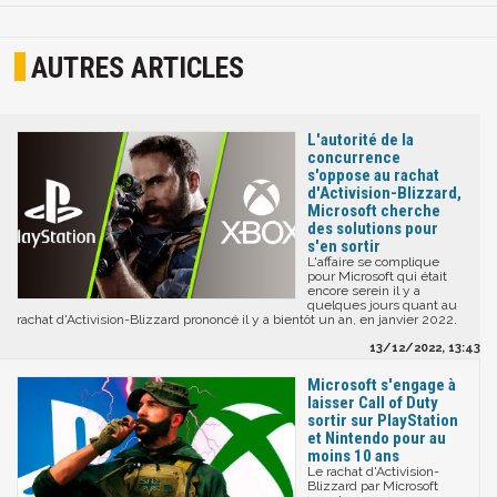
AUTRES ARTICLES
L'autorité de la
concurrence
s'oppose au rachat
d'Activision-Blizzard,
Microsoft cherche
des solutions pour
s'en sortir
L'affaire se complique
pour Microsoft qui était
encore serein il y a
quelques jours quant au
rachat d'Activision-Blizzard prononcé il y a bientôt un an, en janvier 2022.
13/12/2022, 13:43
Microsoft s'engage à
laisser Call of Duty
sortir sur PlayStation
et Nintendo pour au
moins 10 ans
Le rachat d'Activision-
Blizzard par Microsoft