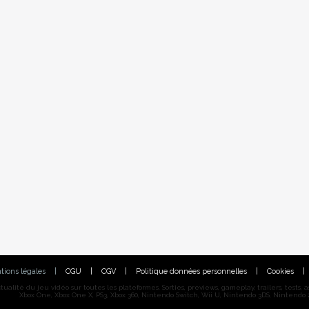
tions légales
|
CGU
|
CGV
|
Politique données personnelles
|
Cookies
|
alité du jeu vidéo sur toutes les plateformes. Sorties, previews, gameplay, trailers, tests, astu
Xbox One, Xbox One X, PS3, Xbox 360, Nintendo Switch, Wii U, Nintendo 3DS, Nintendo 2