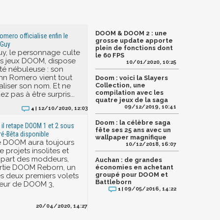
DOOM & DOOM 2 : une
mero officialise enfin le
grosse update apporte
Guy
plein de fonctions dont
y, le personnage culte
le 60 FPS
rs jeux DOOM, dispose
10/01/2020, 10:25
ité nébuleuse : son
hn Romero vient tout
Doom : voici la Slayers
cialiser son nom. Et ne
Collection, une
compilation avec les
z pas à être surpris...
quatre jeux de la saga
09/12/2019, 10:41
12/10/2020, 12:03
4 |
Doom : la célèbre saga
il retape DOOM 1 et 2 sous
fête ses 25 ans avec un
 pré-Bêta disponible
wallpaper magnifique
e DOOM aura toujours
10/12/2018, 16:07
de projets insolites et
a part des moddeurs,
Auchan : de grandes
artie DOOM Reborn, un
économies en achetant
groupé pour DOOM et
s deux premiers volets
Battleborn
teur de DOOM 3,
09/05/2016, 14:22
1 |
20/04/2020, 14:27