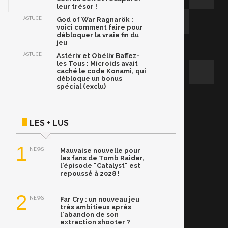
leur trésor !
ASTUCE
God of War Ragnarök :
voici comment faire pour
débloquer la vraie fin du
jeu
ASTUCE
Astérix et Obélix Baffez-
les Tous : Microids avait
caché le code Konami, qui
débloque un bonus
spécial (exclu)
LES + LUS
1
NEWS
Mauvaise nouvelle pour
les fans de Tomb Raider,
l'épisode "Catalyst" est
repoussé à 2028 !
2
NEWS
Far Cry : un nouveau jeu
très ambitieux après
l'abandon de son
extraction shooter ?