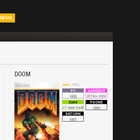
INÉMA
DOOM
Jeu :
FPS
1993
16 Nov 2001
27 Sept 2006
1995
1997