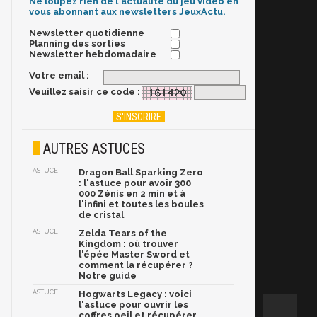
Ne loupez rien de l'actualité du jeu vidéo en
vous abonnant aux newsletters JeuxActu.
Newsletter quotidienne
Planning des sorties
Newsletter hebdomadaire
Votre email :
Veuillez saisir ce code :
AUTRES ASTUCES
ASTUCE
Dragon Ball Sparking Zero
: l'astuce pour avoir 300
000 Zénis en 2 min et à
l'infini et toutes les boules
de cristal
ASTUCE
Zelda Tears of the
Kingdom : où trouver
l'épée Master Sword et
comment la récupérer ?
Notre guide
ASTUCE
Hogwarts Legacy : voici
l'astuce pour ouvrir les
coffres oeil et récupérer