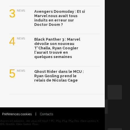
3
NEWS
Avengers Doomsday : Et si
Marvel nous avait tous
induits en erreur sur
Doctor Doom ?
4
NEWS
Black Panther 3 : Marvel
dévoile son nouveau
T'Challa, Ryan Coogler
l'aurait trouvé en
quelques semaines
5
NEWS
Ghost Rider dans le MCU :
Ryan Gosling prend le
relais de Nicolas Cage
Préférences cookies
|
Contacts
ces et soluces... on vous dit tout ! PC, PS5, PS4, PS4 Pro, Xbox series X,
DS, Stadia, Xbox Game Pass...