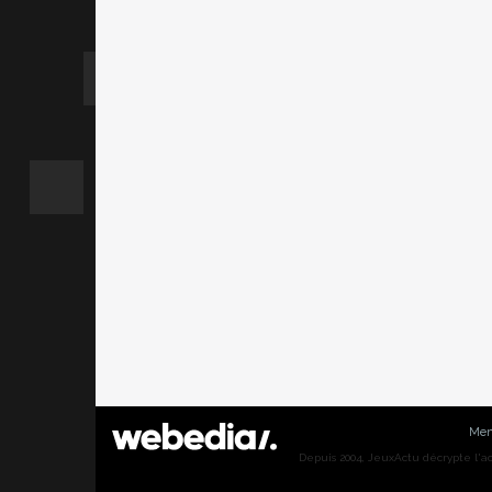
Men
Depuis 2004, JeuxActu décrypte l'actu