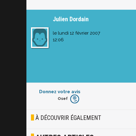
Julien Dordain
le lundi 12 février 2007
12:06
Donnez votre avis
Osef
Furieux
Blasé
À DÉCOUVRIR ÉGALEMENT
Osef