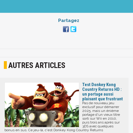
Partagez
AUTRES ARTICLES
Test Donkey Kong
Country Returns HD :
un portage aussi
plaisant que frustrant
Pas de nouveau jeu
exclusif pour démarrer
2025, mais un énième
portage d'un vieux titre
sorti sur Wii en 2010,
puis trois ans après sur
3DS avec quelques
bonus en sus. Ce jeu-là, c'est Donkey Kong Country Returns