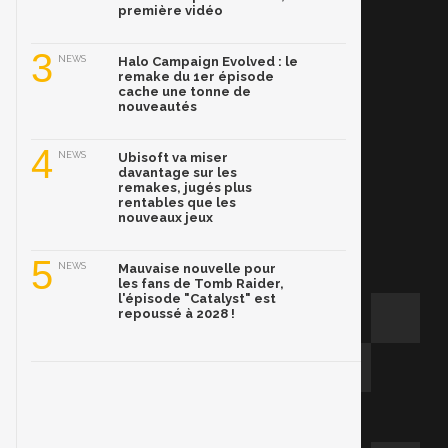
première vidéo
3
NEWS
Halo Campaign Evolved : le
remake du 1er épisode
cache une tonne de
nouveautés
4
NEWS
Ubisoft va miser
davantage sur les
remakes, jugés plus
rentables que les
nouveaux jeux
5
NEWS
Mauvaise nouvelle pour
les fans de Tomb Raider,
l'épisode "Catalyst" est
repoussé à 2028 !