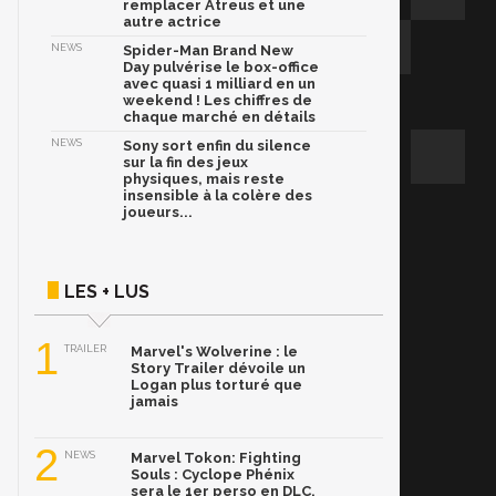
remplacer Atreus et une
autre actrice
NEWS
Spider-Man Brand New
Day pulvérise le box-office
avec quasi 1 milliard en un
weekend ! Les chiffres de
chaque marché en détails
NEWS
Sony sort enfin du silence
sur la fin des jeux
physiques, mais reste
insensible à la colère des
joueurs...
LES + LUS
1
TRAILER
Marvel's Wolverine : le
Story Trailer dévoile un
Logan plus torturé que
jamais
2
NEWS
Marvel Tokon: Fighting
Souls : Cyclope Phénix
sera le 1er perso en DLC,