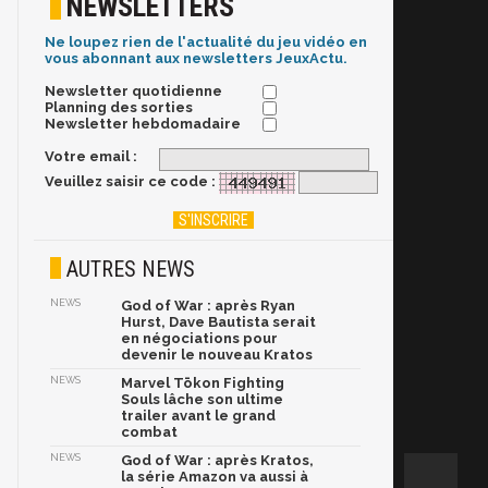
NEWSLETTERS
Ne loupez rien de l'actualité du jeu vidéo en
vous abonnant aux newsletters JeuxActu.
Newsletter quotidienne
Planning des sorties
Newsletter hebdomadaire
Votre email :
Veuillez saisir ce code :
AUTRES NEWS
NEWS
God of War : après Ryan
Hurst, Dave Bautista serait
en négociations pour
devenir le nouveau Kratos
NEWS
Marvel Tōkon Fighting
Souls lâche son ultime
trailer avant le grand
combat
NEWS
God of War : après Kratos,
la série Amazon va aussi à