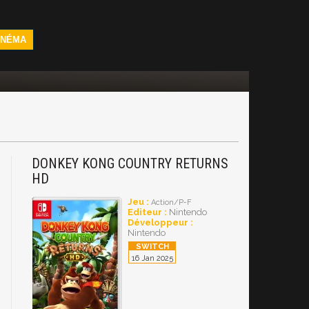
INÉMA
DONKEY KONG COUNTRY RETURNS
HD
Jeu :
Action/P-F
Editeur :
Nintendo
Développeur :
Nintendo
16 Jan 2025