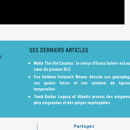
SES DERNIERS ARTICLES
f
Mafia The Old Country : le retour d'Ennio Salieri est au
cœur du premier DLC
Fire Emblem Fortune's Weave dévoile son gameplay,
ses quatre héros et son système de lignes
temporelles
Tomb Raider Legacy of Atlantis promet des énigmes
plus exigeantes et des pièges impitoyables
Partagez