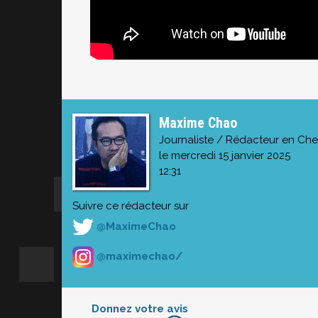
Maxime Chao
Journaliste / Rédacteur en Che
le mercredi 15 janvier 2025
12:31
Suivre ce rédacteur sur
@MaximeChao
@maximechao/
Donnez votre avis