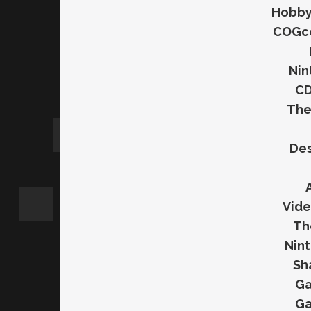
Hobby 
COGco
Nin
CD
The
Des
Vide
Th
Nint
Sh
Ga
Ga