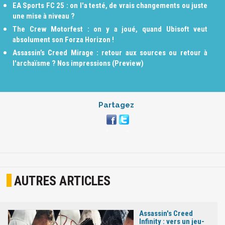
EA Sports FC 25 : on l'a testé, de vrais changements ou juste
une mise à niveau ?
The Crew Motorfest : on y a joué, quand Ubisoft veut
absolument son Forza Horizon !
Assassin’s Creed Mirage : retour aux sources ou retour à
l'archaïsme ? Nos impressions (Preview)
Partagez
AUTRES ARTICLES
Assassin's Creed
Infinity : vers un jeu-