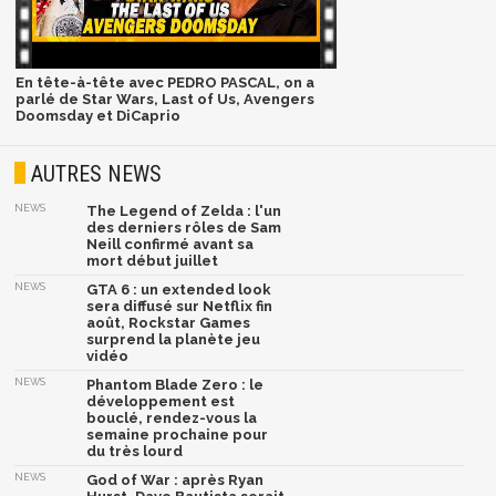
En tête-à-tête avec PEDRO PASCAL, on a
parlé de Star Wars, Last of Us, Avengers
Doomsday et DiCaprio
AUTRES NEWS
NEWS
The Legend of Zelda : l'un
des derniers rôles de Sam
Neill confirmé avant sa
mort début juillet
NEWS
GTA 6 : un extended look
sera diffusé sur Netflix fin
août, Rockstar Games
surprend la planète jeu
vidéo
NEWS
Phantom Blade Zero : le
développement est
bouclé, rendez-vous la
semaine prochaine pour
du très lourd
NEWS
God of War : après Ryan