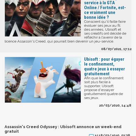
service à la GTA
Online / Fortnite, est-
ce vraiment une
bonne idée ?
Conscient qu'il faille faire
évoluer ses jeux au fil
des années, Ubisoft et
ses créatifs ont décidé de
réfléchir à l'avenir de la
licence Assassin's Creed, qui pourrait bien devenir un jeu-service.
08/07/2021, 17:12
Ubisoft : pour égayer
le confinement,
quatre jeux à essayer
gratuitement
Afin que le confinement
soit plus facile à
supporter, Ubisoft
propose d'essayer
gratuitement quatre de
ses jeux.
20/03/2020, 14:48
Assassin's Creed Odyssey : Ubisoft annonce un week-end
gratuit
18/03/2020, 07:38
3 |