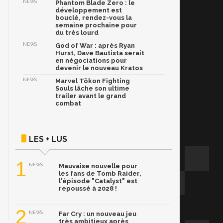
NEWS
Phantom Blade Zero : le
développement est
bouclé, rendez-vous la
semaine prochaine pour
du très lourd
NEWS
God of War : après Ryan
Hurst, Dave Bautista serait
en négociations pour
devenir le nouveau Kratos
NEWS
Marvel Tōkon Fighting
Souls lâche son ultime
trailer avant le grand
combat
LES + LUS
1
NEWS
Mauvaise nouvelle pour
les fans de Tomb Raider,
l'épisode "Catalyst" est
repoussé à 2028 !
2
NEWS
Far Cry : un nouveau jeu
très ambitieux après