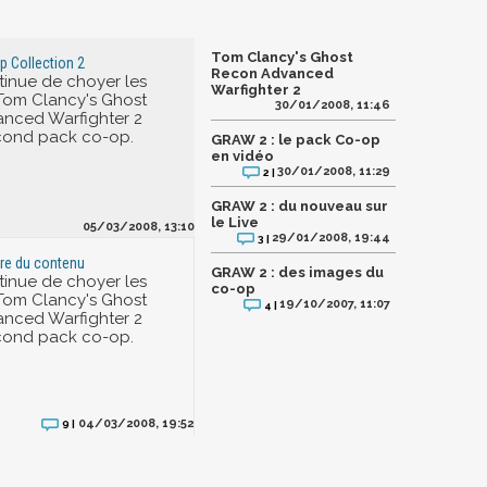
Tom Clancy's Ghost
 Collection 2
Recon Advanced
tinue de choyer les
Warfighter 2
Tom Clancy's Ghost
30/01/2008, 11:46
nced Warfighter 2
cond pack co-op.
GRAW 2 : le pack Co-op
en vidéo
30/01/2008, 11:29
2 |
GRAW 2 : du nouveau sur
le Live
05/03/2008, 13:10
29/01/2008, 19:44
3 |
re du contenu
GRAW 2 : des images du
tinue de choyer les
co-op
Tom Clancy's Ghost
19/10/2007, 11:07
4 |
nced Warfighter 2
cond pack co-op.
04/03/2008, 19:52
9 |