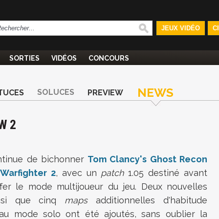
JEUX VIDÉO
C
SORTIES
VIDÉOS
CONCOURS
NEWS
SOLUCES
TUCES
PREVIEW
W 2
tinue de bichonner
Tom Clancy's Ghost Recon
Warfighter 2
, avec un
patch
1.05 destiné avant
ffer le mode multijoueur du jeu. Deux nouvelles
insi que cinq
maps
additionnelles d'habitude
au mode solo ont été ajoutés, sans oublier la