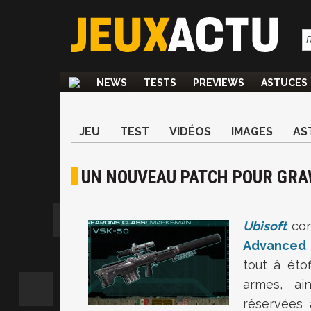
NEWS
TESTS
PREVIEWS
ASTUCES
JEU
TEST
VIDÉOS
IMAGES
AS
UN NOUVEAU PATCH POUR GRA
Ubisoft
con
Advanced 
tout à éto
armes, a
réservées 