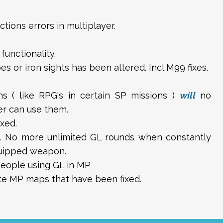
tions errors in multiplayer.
unctionality.
 or iron sights has been altered. Incl M99 fixes.
 ( like RPG's in certain SP missions )
will
no
r can use them.
xed.
 No more unlimited GL rounds when constantly
quipped weapon.
people using GL in MP
ite MP maps that have been fixed.