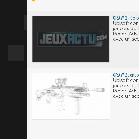
Excité
GRAW 2 - Co-op
Ubisoft con
joueurs de 
Recon Adva
avec un se
GRAW 2 : enco
Ubisoft con
joueurs de 
Recon Adva
avec un se