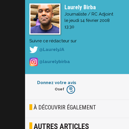
Laurely Birba
Journaliste / RC Adjoint
le jeudi 14 février 2008
13:30
Suivre ce rédacteur sur
@LaurelyJA
@laurelybirba
Donnez votre avis
Osef
Furieux
Blasé
À DÉCOUVRIR ÉGALEMENT
Osef
AUTRES ARTICLES
Joyeux