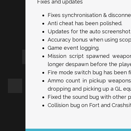
Fixes and updates
Fixes synchronisation & disconnec
Anti cheat has been polished.
Updates for the auto screenshot f
Accuracy bonus when using scopes
Game event logging.
Mission script spawned weapons
longer despawn before the playe
Fire mode switch bug has been fi
Ammo count in pickup weapons.
dropping and picking up a GL e
Fixed the sound bug with other 
Collision bug on Fort and Crashs