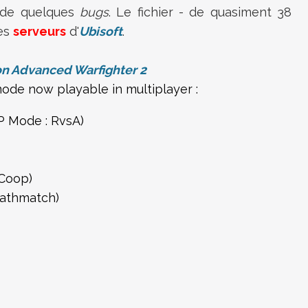
 de quelques
bugs
. Le fichier - de quasiment 38
les
serveurs
d'
Ubisoft
.
n Advanced Warfighter 2
mode now playable in multiplayer :
MP Mode : RvsA)
 Coop)
eathmatch)