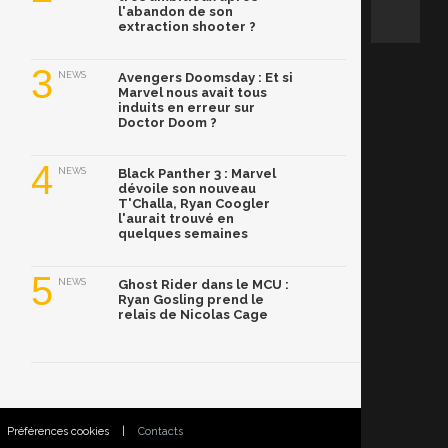
l'abandon de son
extraction shooter ?
3
NEWS
Avengers Doomsday : Et si
Marvel nous avait tous
induits en erreur sur
Doctor Doom ?
4
NEWS
Black Panther 3 : Marvel
dévoile son nouveau
T'Challa, Ryan Coogler
l'aurait trouvé en
quelques semaines
5
NEWS
Ghost Rider dans le MCU :
Ryan Gosling prend le
relais de Nicolas Cage
Préférences cookies
|
Contacts