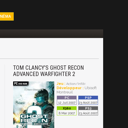
INÉMA
TOM CLANCY'S GHOST RECON
ADVANCED WARFIGHTER 2
Jeu :
Action/Infiltr.
Développeur :
Ubisoft
Montreuil
12 Juil 2007
23 Août 2007
8 Mar 2007
23 Août 2007