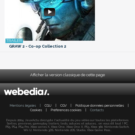
GRAW 2 - Co-op Collection 2
Afficher la version classique de cette page
Mentions légales
|
CGU
|
CGV
|
Politique données personnelles
|
Cookies
|
Préférences cookies
|
Contacts
Depuis 2004, JeuxActu décrypte l'actualité du jeu vidéo sur toutes les plateformes.
Sorties, previews, gameplay, trailers, tests, astuces et soluces... on vous dit tout ! PC,
PS5, PS4, PS4 Pro, Xbox series X, Xbox One, Xbox One X, PS3, Xbox 360, Nintendo Switch,
Wii U, Nintendo 3DS, Nintendo 2DS, Stadia, Xbox Game Pass...