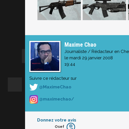
Maxime Chao
Journaliste / Rédacteur en Che
le mardi 29 janvier 2008
19:44
Suivre ce rédacteur sur
@MaximeChao
@maximechao/
Donnez votre avis
Osef
Furieux