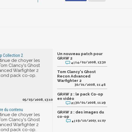
Un nouveau patch pour
 Collection 2
GRAW 2
tinue de choyer les
14/02/2008, 13:30
4 |
Tom Clancy's Ghost
nced Warfighter 2
Tom Clancy's Ghost
cond pack co-op.
Recon Advanced
Warfighter 2
30/01/2008, 11:46
GRAW 2 : le pack Co-op
en vidéo
05/03/2008, 13:10
30/01/2008, 11:29
2 |
re du contenu
GRAW 2 : des images du
tinue de choyer les
co-op
Tom Clancy's Ghost
19/10/2007, 11:07
4 |
nced Warfighter 2
cond pack co-op.