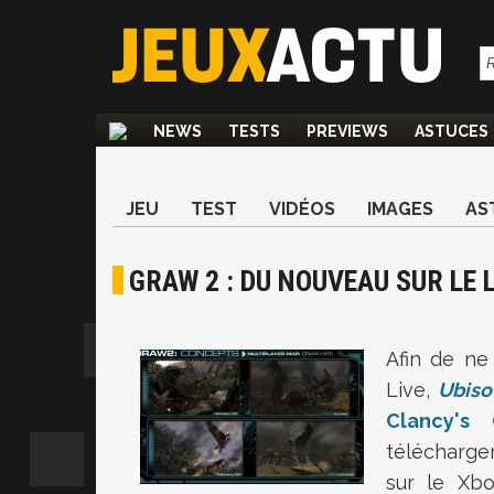
NEWS
TESTS
PREVIEWS
ASTUCES
JEU
TEST
VIDÉOS
IMAGES
AS
GRAW 2 : DU NOUVEAU SUR LE 
Afin de ne
Live,
Ubiso
Clancy's
télécharge
sur le Xb