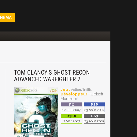
INÉMA
TOM CLANCY'S GHOST RECON
ADVANCED WARFIGHTER 2
Jeu :
Action/Infiltr.
Développeur :
Ubisoft
Montreuil
12 Juil 2007
23 Août 2007
8 Mar 2007
23 Août 2007