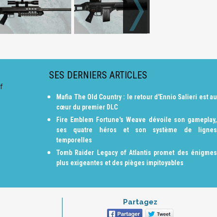
SES DERNIERS ARTICLES
f
Mafia The Old Country : le retour d'Ennio Salieri est au
cœur du premier DLC
Fire Emblem Fortune's Weave dévoile son gameplay,
ses quatre héros et son système de lignes
temporelles
Tomb Raider Legacy of Atlantis promet des énigmes
plus exigeantes et des pièges impitoyables
Partagez