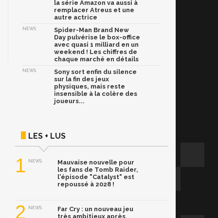
la série Amazon va aussi à
remplacer Atreus et une
autre actrice
NEWS
Spider-Man Brand New
Day pulvérise le box-office
avec quasi 1 milliard en un
weekend ! Les chiffres de
chaque marché en détails
NEWS
Sony sort enfin du silence
sur la fin des jeux
physiques, mais reste
insensible à la colère des
joueurs...
LES + LUS
1
NEWS
Mauvaise nouvelle pour
les fans de Tomb Raider,
l'épisode "Catalyst" est
repoussé à 2028 !
2
NEWS
Far Cry : un nouveau jeu
très ambitieux après