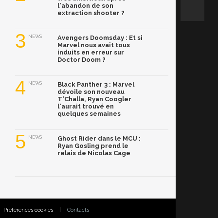
l'abandon de son
extraction shooter ?
3
NEWS
Avengers Doomsday : Et si
Marvel nous avait tous
induits en erreur sur
Doctor Doom ?
4
NEWS
Black Panther 3 : Marvel
dévoile son nouveau
T'Challa, Ryan Coogler
l'aurait trouvé en
quelques semaines
5
NEWS
Ghost Rider dans le MCU :
Ryan Gosling prend le
relais de Nicolas Cage
Préférences cookies
|
Contacts