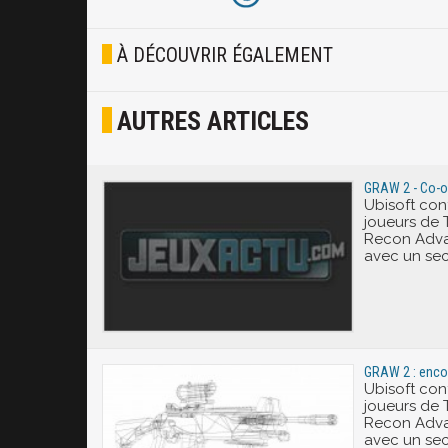
Blasé
À DÉCOUVRIR ÉGALEMENT
Osef
AUTRES ARTICLES
Joyeux
Excité
GRAW 2 - Co-op
Ubisoft con
joueurs de 
Recon Adva
avec un se
GRAW 2 : enco
Ubisoft con
joueurs de 
Recon Adva
avec un se