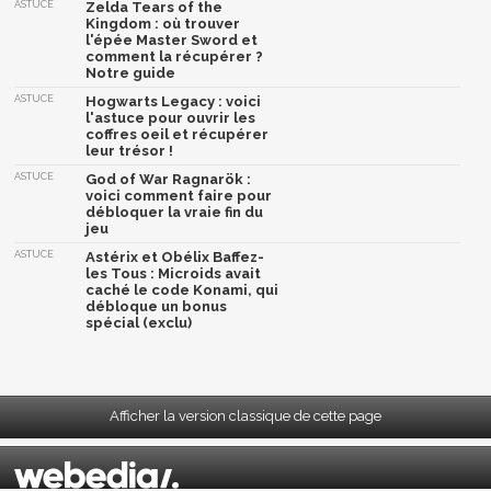
ASTUCE
Zelda Tears of the
Kingdom : où trouver
l'épée Master Sword et
comment la récupérer ?
Notre guide
ASTUCE
Hogwarts Legacy : voici
l'astuce pour ouvrir les
coffres oeil et récupérer
leur trésor !
ASTUCE
God of War Ragnarök :
voici comment faire pour
débloquer la vraie fin du
jeu
ASTUCE
Astérix et Obélix Baffez-
les Tous : Microids avait
caché le code Konami, qui
débloque un bonus
spécial (exclu)
Afficher la version classique de cette page