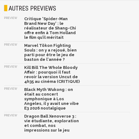
AUTRES PREVIEWS
PREVIEW
Critique 'Spider-Man
Brand New Day' : le
réalisateur de Shang-Chi
offre enfin à Tom Holland
le film qu’il méritait
PREVIEW
Marvel Tōkon Fighting
Souls : on y a rejoué, bien
parti pour être le jeu de
baston de l'année ?
PREVIEW
Kill Bill The Whole Bloody
Affair : pourquoi il faut
revoir la version Uncut de
4h35 au cinéma (CRITIQUE)
PREVIEW
Black Myth Wukong : on
était au concert
symphonique à Los
Angeles, il y avait une vibe
E3 2026 nostalgique
PREVIEW
Dragon Ball Xenoverse 3 :
vie étudiante, exploration
et combat, nos
impressions sur le jeu