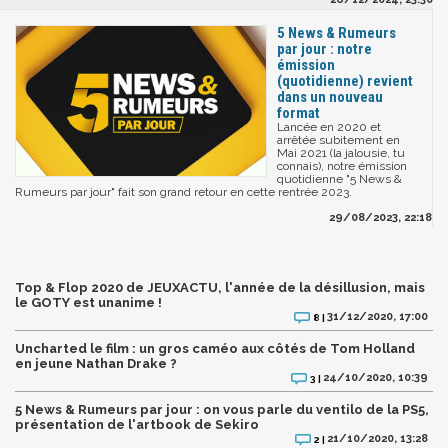
5 News & Rumeurs
par jour : notre
émission
(quotidienne) revient
dans un nouveau
format
Lancée en 2020 et
arrêtée subitement en
Mai 2021 (la jalousie, tu
connais), notre émission
quotidienne "5 News &
Rumeurs par jour" fait son grand retour en cette rentrée 2023.
29/08/2023, 22:18
Top & Flop 2020 de JEUXACTU, l'année de la désillusion, mais
le GOTY est unanime !
31/12/2020, 17:00
8 |
Uncharted le film : un gros caméo aux côtés de Tom Holland
en jeune Nathan Drake ?
24/10/2020, 10:39
3 |
5 News & Rumeurs par jour : on vous parle du ventilo de la PS5,
présentation de l'artbook de Sekiro
21/10/2020, 13:28
2 |