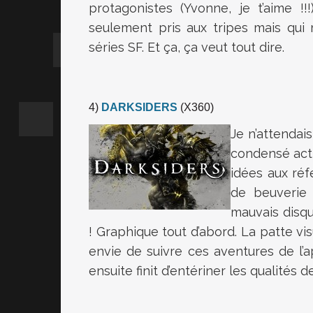
protagonistes (Yvonne, je t’aime !!!
seulement pris aux tripes mais qui m
séries SF. Et ça, ça veut tout dire.
4)
DARKSIDERS
(X360)
Je n’attendai
condensé acti
idées aux réf
de beuverie 
mauvais disqu
! Graphique tout d’abord. La patte vi
envie de suivre ces aventures de l’
ensuite finit d’entériner les qualités