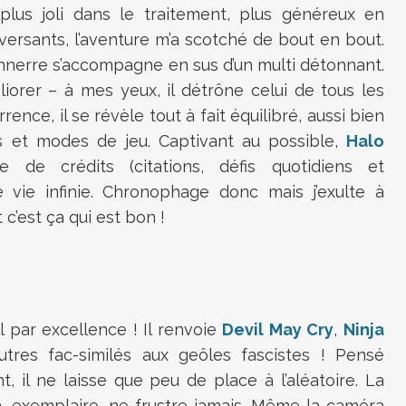
plus joli dans le traitement, plus généreux en
rsants, l’aventure m’a scotché de bout en bout.
nnerre s’accompagne en sus d’un multi détonnant.
liorer – à mes yeux, il détrône celui de tous les
ence, il se révèle tout à fait équilibré, aussi bien
 et modes de jeu. Captivant au possible,
Halo
de crédits (citations, défis quotidiens et
 vie infinie. Chronophage donc mais j’exulte à
 c’est ça qui est bon !
l par excellence ! Il renvoie
Devil May Cry
,
Ninja
tres fac-similés aux geôles fascistes ! Pensé
t, il ne laisse que peu de place à l’aléatoire. La
, exemplaire, ne frustre jamais. Même la caméra