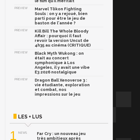
le film qu’il méritait
PREVIEW
Marvel Tōkon Fighting
Souls : on y a rejoué, bien
parti pour être le jeu de
baston de l'année ?
PREVIEW
Kill Bill The Whole Bloody
Affair : pourquoi il faut
revoir la version Uncut de
4h35 au cinéma (CRITIQUE)
PREVIEW
Black Myth Wukong : on
était au concert
symphonique à Los
Angeles, il y avait une vibe
E3 2026 nostalgique
PREVIEW
Dragon Ball Xenoverse 3 :
vie étudiante, exploration
et combat, nos
impressions sur le jeu
LES + LUS
1
NEWS
Far Cry : un nouveau jeu
très ambitieux après