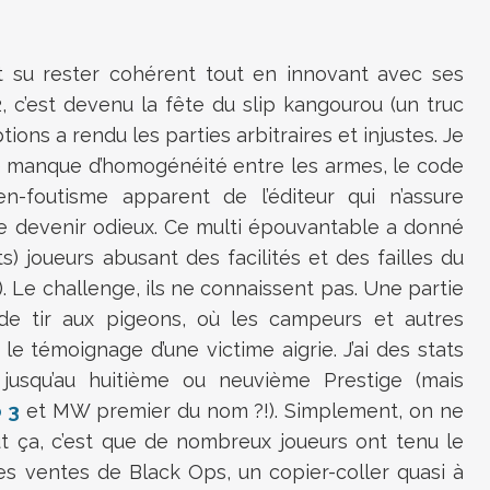
t su rester cohérent tout en innovant avec ses
, c’est devenu la fête du slip kangourou (un truc
ons a rendu les parties arbitraires et injustes. Je
e manque d’homogénéité entre les armes, le code
n-foutisme apparent de l’éditeur qui n’assure
de devenir odieux. Ce multi épouvantable a donné
) joueurs abusant des facilités et des failles du
s). Le challenge, ils ne connaissent pas. Une partie
 tir aux pigeons, où les campeurs et autres
 le témoignage d’une victime aigrie. J’ai des stats
 jusqu’au huitième ou neuvième Prestige (mais
 3
et MW premier du nom ?!). Simplement, on ne
ut ça, c’est que de nombreux joueurs ont tenu le
es ventes de Black Ops, un copier-coller quasi à