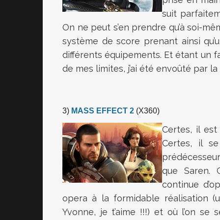
suit parfaite
On ne peut s’en prendre qu’à soi-même
système de score prenant ainsi qu’
différents équipements. Et étant un 
de mes limites, j’ai été envoûté par 
3)
MASS EFFECT 2
(X360)
Certes, il es
Certes, il 
prédécesseur,
que Saren. 
continue d’o
opera à la formidable réalisation 
Yvonne, je t’aime !!!) et où l’on se 