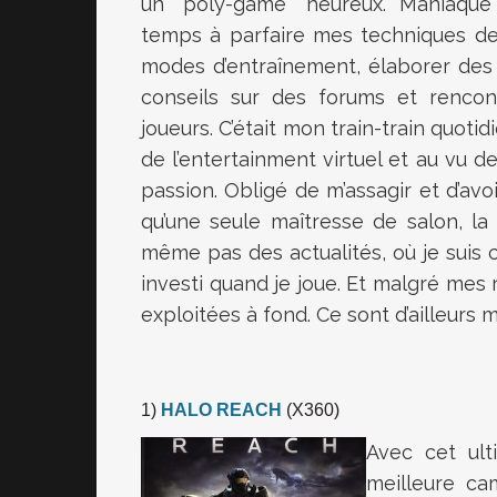
un "poly-game" heureux. Maniaque
temps à parfaire mes techniques de
modes d’entraînement, élaborer des
conseils sur des forums et renco
joueurs. C’était mon train-train quotid
de l’entertainment virtuel et au vu d
passion. Obligé de m’assagir et d’avo
qu’une seule maîtresse de salon, la
même pas des actualités, où je suis c
investi quand je joue. Et malgré mes 
exploitées à fond. Ce sont d’ailleurs
1)
HALO REACH
(X360)
Avec cet ul
meilleure ca