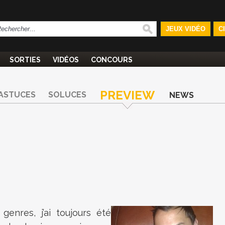
JEUX VIDÉO
C
SORTIES
VIDÉOS
CONCOURS
PREVIEW
ASTUCES
SOLUCES
NEWS
enres, j’ai toujours été