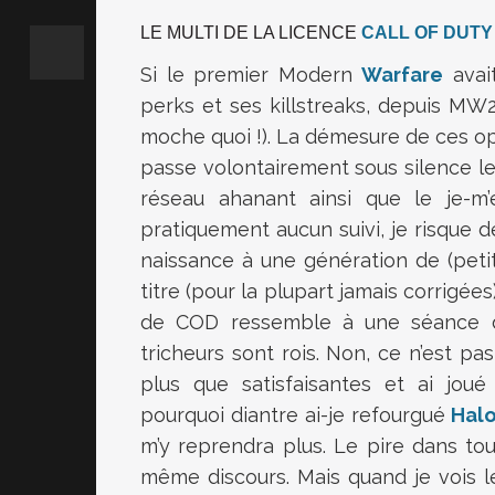
LE MULTI DE LA LICENCE
CALL OF DUTY
Si le premier Modern
Warfare
avai
perks et ses killstreaks, depuis MW2
moche quoi !). La démesure de ces opti
passe volontairement sous silence l
réseau ahanant ainsi que le je-m’e
pratiquement aucun suivi, je risque 
naissance à une génération de (petits
titre (pour la plupart jamais corrigée
de COD ressemble à une séance de
tricheurs sont rois. Non, ce n’est pas
plus que satisfaisantes et ai joué
pourquoi diantre ai-je refourgué
Halo
m’y reprendra plus. Le pire dans to
même discours. Mais quand je vois l