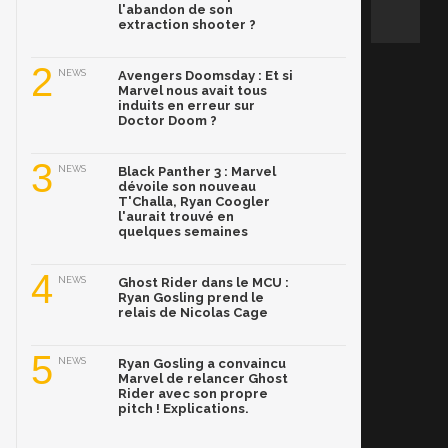
l'abandon de son
extraction shooter ?
2
NEWS
Avengers Doomsday : Et si
Marvel nous avait tous
induits en erreur sur
Doctor Doom ?
3
NEWS
Black Panther 3 : Marvel
dévoile son nouveau
T'Challa, Ryan Coogler
l'aurait trouvé en
quelques semaines
4
NEWS
Ghost Rider dans le MCU :
Ryan Gosling prend le
relais de Nicolas Cage
5
NEWS
Ryan Gosling a convaincu
Marvel de relancer Ghost
Rider avec son propre
pitch ! Explications.