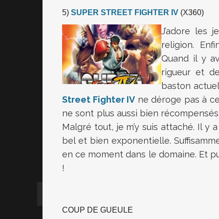
5)
SUPER STREET FIGHTER IV
(X360)
J’adore les j
religion. Enf
Quand il y a
rigueur et d
baston actuel
Street Fighter IV
ne déroge pas à cet
ne sont plus aussi bien récompensés qu’
Malgré tout, je m’y suis attaché. Il y
bel et bien exponentielle. Suffisamme
en ce moment dans le domaine. Et puis
!
COUP DE GUEULE