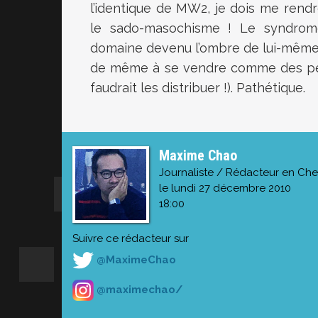
l’identique de MW2, je dois me rendr
le sado-masochisme ! Le syndr
domaine devenu l’ombre de lui-même q
de même à se vendre comme des petit
faudrait les distribuer !). Pathétique.
Maxime Chao
Journaliste / Rédacteur en Che
le lundi 27 décembre 2010
18:00
Suivre ce rédacteur sur
@MaximeChao
@maximechao/