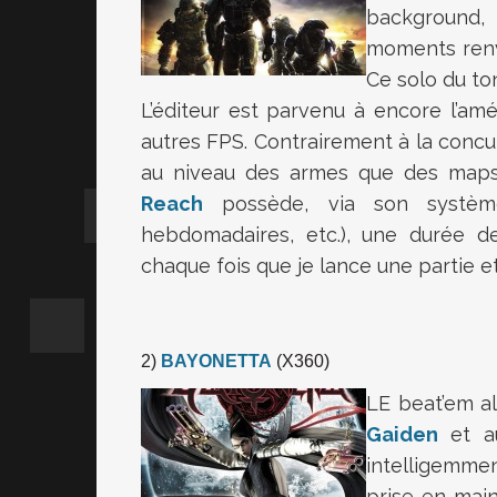
background, 
moments renve
Ce solo du to
L’éditeur est parvenu à encore l’amé
autres FPS. Contrairement à la concurr
au niveau des armes que des maps
Reach
possède, via son système 
hebdomadaires, etc.), une durée de
chaque fois que je lance une partie et
2)
BAYONETTA
(X360)
LE beat’em al
Gaiden
et au
intelligemmen
prise en main