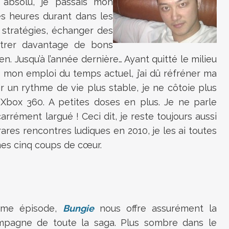
 absolu, je passais mon
s heures durant dans les
 stratégies, échanger des
ntrer davantage de bons
ien. Jusqu’à l’année dernière… Ayant quitté le milieu
e mon emploi du temps actuel, j’ai dû réfréner ma
ir un rythme de vie plus stable, je ne côtoie plus
 Xbox 360. A petites doses en plus. Je ne parle
arrément largué ! Ceci dit, je reste toujours aussi
rares rencontres ludiques en 2010, je les ai toutes
 mes cinq coups de cœur.
time épisode,
Bungie
nous offre assurément la
mpagne de toute la saga. Plus sombre dans le