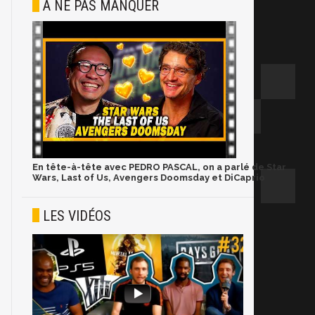
À NE PAS MANQUER
En tête-à-tête avec PEDRO PASCAL, on a parlé de Star
Wars, Last of Us, Avengers Doomsday et DiCaprio
LES VIDÉOS