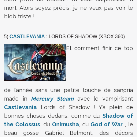
mort. Alors soyez précis, je ne veux pas voir le
blob triste !
5)
CASTLEVANIA
: LORDS OF SHADOW (XBOX 360)
Et comment finir ce top
de l’année sans une petite touche de sangria
made in
Mercury Steam
avec le vampirisant
Castlevania
Lords of Shadow ! Y’a plein de
bonnes choses dedans, comme du
Shadow of
the Colossus
, du
Onimusha
, du
God of War
, le
beau gosse Gabriel Belmont, des décors