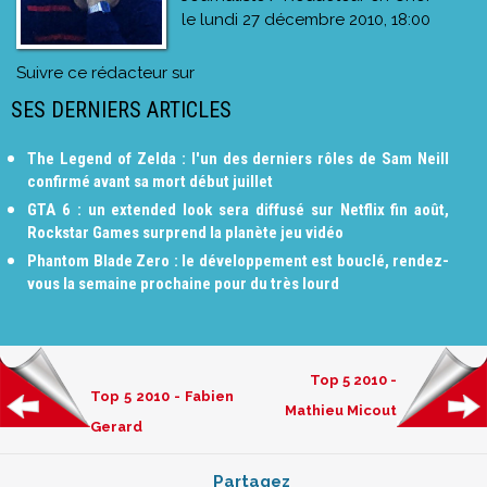
le
lundi 27 décembre 2010, 18:00
Suivre ce rédacteur sur
SES DERNIERS ARTICLES
The Legend of Zelda : l'un des derniers rôles de Sam Neill
confirmé avant sa mort début juillet
GTA 6 : un extended look sera diffusé sur Netflix fin août,
Rockstar Games surprend la planète jeu vidéo
Phantom Blade Zero : le développement est bouclé, rendez-
vous la semaine prochaine pour du très lourd
Top 5 2010 -
Top 5 2010 - Fabien
Mathieu Micout
Gerard
Partagez