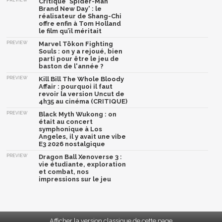
Critique 'Spider-Man
Brand New Day' : le
réalisateur de Shang-Chi
offre enfin à Tom Holland
le film qu’il méritait
PREVIEW
Marvel Tōkon Fighting
Souls : on y a rejoué, bien
parti pour être le jeu de
baston de l'année ?
PREVIEW
Kill Bill The Whole Bloody
Affair : pourquoi il faut
revoir la version Uncut de
4h35 au cinéma (CRITIQUE)
PREVIEW
Black Myth Wukong : on
était au concert
symphonique à Los
Angeles, il y avait une vibe
E3 2026 nostalgique
PREVIEW
Dragon Ball Xenoverse 3 :
vie étudiante, exploration
et combat, nos
impressions sur le jeu
Afficher la version classique de cette page