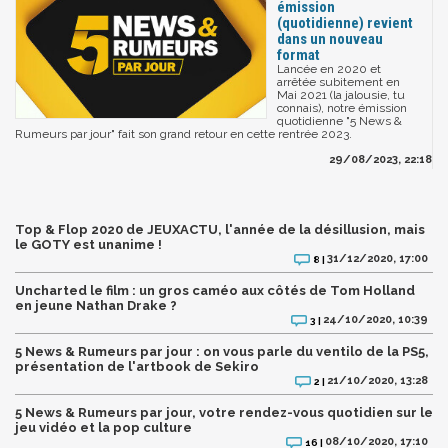
émission
(quotidienne) revient
dans un nouveau
format
Lancée en 2020 et
arrêtée subitement en
Mai 2021 (la jalousie, tu
connais), notre émission
quotidienne "5 News &
Rumeurs par jour" fait son grand retour en cette rentrée 2023.
29/08/2023, 22:18
Top & Flop 2020 de JEUXACTU, l'année de la désillusion, mais
le GOTY est unanime !
31/12/2020, 17:00
8 |
Uncharted le film : un gros caméo aux côtés de Tom Holland
en jeune Nathan Drake ?
24/10/2020, 10:39
3 |
5 News & Rumeurs par jour : on vous parle du ventilo de la PS5,
présentation de l'artbook de Sekiro
21/10/2020, 13:28
2 |
5 News & Rumeurs par jour, votre rendez-vous quotidien sur le
jeu vidéo et la pop culture
08/10/2020, 17:10
16 |