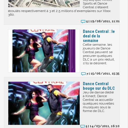
Sports et Dance
Central s'étaient
écoulés respectivement à 3 et 2,5 millions d'exemplaires sur Xbox
360.
19/08/2011, 11:01
5 |
Dance Central : le
deal de la
semaine
Cette semaine, les
joueurs de Dance
Central peuvent se
procurer quelques
DLC à un prix réduit,
s'ils le désirent.
15/06/2011, 15:35
7 |
Dance Central
bouge sur du DLC
Jeu de danse dédié
à Kinect, Dance
Central va accueillir
quelques nouvelles
musiques sous la
forme de DLC.
14/03/2011, 16:10
5 |