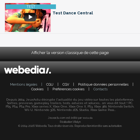
Test Dance Central
Afficher la version classique de cette page
Mentions légales
|
CGU
|
CGV
|
Politique données personnelles
|
Cookies
|
Préférences cookies
|
Contacts
Depuis 2004, JeuxActu décrypte l'actualité du jeu vidéo sur toutes les plateformes.
Sorties, previews, gameplay, trailers, tests, astuces et soluces... on vous dit tout ! PC,
PS5, PS4, PS4 Pro, Xbox series X, Xbox One, Xbox One X, PS3, Xbox 360, Nintendo Switch,
Wii U, Nintendo 3DS, Nintendo 2DS, Stadia, Xbox Game Pass...
Jeuxactu.com est édité par
Webedia
Réalisation Vitalyn
© 2004-2026 Webedia. Tous droits réservés. Reproduction interdite sans autorisation.