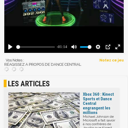
Vos Notes :
Notez ce jeu
RÉAGISSEZ A PROPOS DE DANCE CENTRAL
LES ARTICLES
Xbox 360 : Kinect
Sports et Dance
Central
engrangent les
millions
Michael Johnson de
Microsoft a fait savoir
à nos confrères de
Joystiq que Kinect