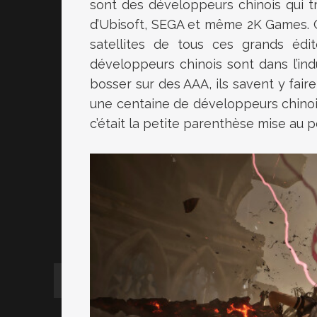
sont des développeurs chinois qui tr
d’Ubisoft, SEGA et même 2K Games. C
satellites de tous ces grands éd
développeurs chinois sont dans l’ind
bosser sur des AAA, ils savent y faire,
une centaine de développeurs chinois
c’était la petite parenthèse mise au p