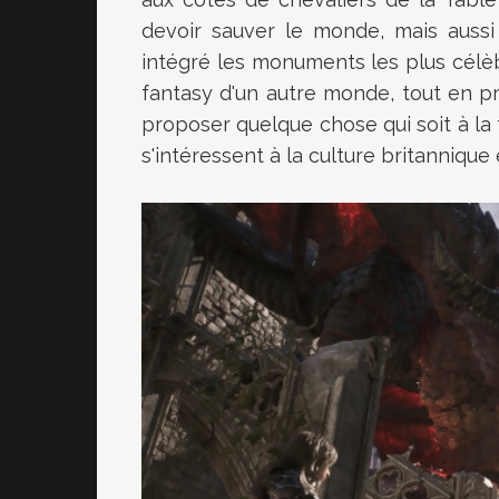
devoir sauver le monde, mais aussi
intégré les monuments les plus cél
fantasy d'un autre monde, tout en p
proposer quelque chose qui soit à la 
s'intéressent à la culture britannique 