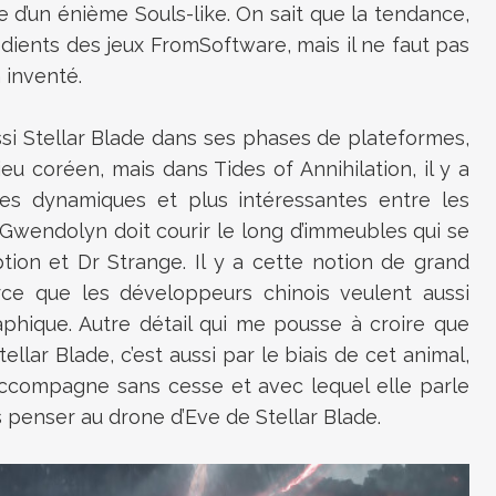
e d’un énième Souls-like. On sait que la tendance,
édients des jeux FromSoftware, mais il ne faut pas
 inventé.
ssi Stellar Blade dans ses phases de plateformes,
 jeu coréen, mais dans Tides of Annihilation, il y a
es dynamiques et plus intéressantes entre les
wendolyn doit courir le long d’immeubles qui se
tion et Dr Strange. Il y a cette notion de grand
ce que les développeurs chinois veulent aussi
aphique. Autre détail qui me pousse à croire que
ellar Blade, c’est aussi par le biais de cet animal,
accompagne sans cesse et avec lequel elle parle
as penser au drone d’Eve de Stellar Blade.