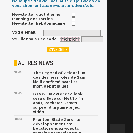
Ne loupez rien de l'actualité du jeu vidéo en
vous abonnant aux newsletters JeuxActu.
Newsletter quotidienne
Planning des sorties
Newsletter hebdomadaire
Votre email :
Veuillez saisir ce code :
AUTRES NEWS
NEWS
The Legend of Zelda : l'un
des derniers rôles de Sam
Neill confirmé avant sa
mort début juillet
NEWS
GTA 6 : un extended look
sera diffusé sur Netflix fin
août, Rockstar Games
surprend la planète jeu
vidéo
NEWS
Phantom Blade Zero : le
développement est
bouclé, rendez-vous la
semaine prochaine pour