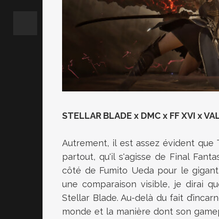
STELLAR BLADE x DMC x FF XVI x VA
Autrement, il est assez évident que 
partout, qu'il s'agisse de Final Fa
côté de Fumito Ueda pour le gigantism
une comparaison visible, je dirai 
Stellar Blade. Au-delà du fait d’inca
monde et la manière dont son gamepla