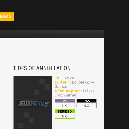
INÉMA
TIDES OF ANNIHILATION
Jeu :
Action
Editeur :
Eclipse Glow
Games
Développeur :
Eclipse
Glow Games
N.C.
N.C.
N.C.