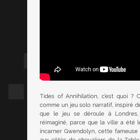
Tides of Annihilation, c’est quoi ?
comme un jeu solo narratif, inspiré de
que le jeu se déroule à Londres,
réimaginé, parce que la ville a été l
incarner Gwendolyn, cette fameuse g
aux côtés de chevaliers de la Tabl