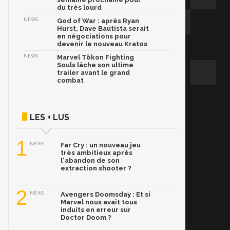
du très lourd
NEWS
God of War : après Ryan
Hurst, Dave Bautista serait
en négociations pour
devenir le nouveau Kratos
NEWS
Marvel Tōkon Fighting
Souls lâche son ultime
trailer avant le grand
combat
LES + LUS
1
NEWS
Far Cry : un nouveau jeu
très ambitieux après
l'abandon de son
extraction shooter ?
2
NEWS
Avengers Doomsday : Et si
Marvel nous avait tous
induits en erreur sur
Doctor Doom ?