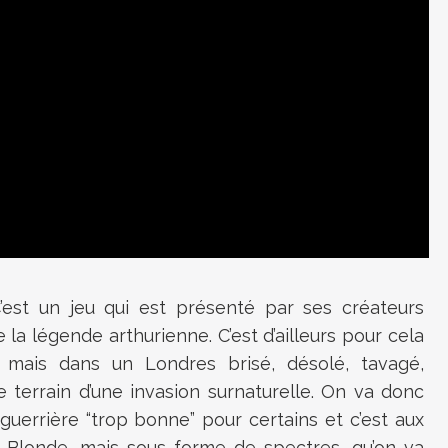
 C’est un jeu qui est présenté par ses créateurs
 la légende arthurienne. C’est d’ailleurs pour cela
 mais dans un Londres brisé, désolé, tavagé,
e terrain d’une invasion surnaturelle. On va donc
uerrière “trop bonne” pour certains et c’est aux
e Blonde, mais sous forme de spectres, qu’on va