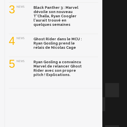
3
NEWS
Black Panther 3 : Marvel
dévoile son nouveau
T'Challa, Ryan Coogler
l'aurait trouvé en
quelques semaines
4
NEWS
Ghost Rider dans le MCU :
Ryan Gosling prend le
relais de Nicolas Cage
5
NEWS
Ryan Gosling a convaincu
Marvel de relancer Ghost
Rider avec son propre
pitch ! Explications.