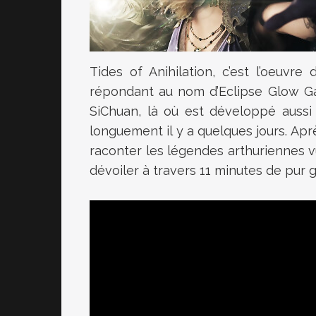
Tides of Anihilation, c’est l’oeuvre 
répondant au nom d’Eclipse Glow Ga
SiChuan, là où est développé aussi
longuement il y a quelques jours. Aprè
raconter les légendes arthuriennes v
dévoiler à travers 11 minutes de pur