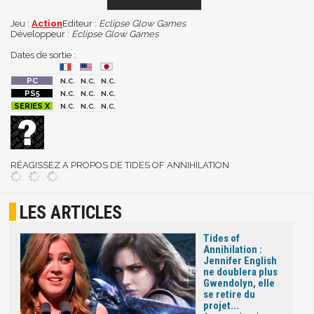
Jeu :
Action
Editeur :
Eclipse Glow Games
Développeur :
Eclipse Glow Games
Dates de sortie :
N.C.
N.C.
N.C.
N.C.
N.C.
N.C.
N.C.
N.C.
N.C.
RÉAGISSEZ A PROPOS DE TIDES OF ANNIHILATION
LES ARTICLES
Tides of
Annihilation :
Jennifer English
ne doublera plus
Gwendolyn, elle
se retire du
projet...