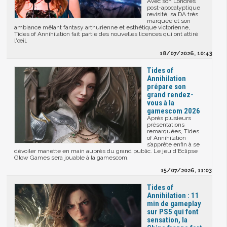
Avec son Londres
post-apocalyptique
revisité, sa DA très
marquée et son
ambiance mêlant fantasy arthurienne et esthétique victorienne,
Tides of Annihilation fait partie des nouvelles licences qui ont attiré
l'œil.
18/07/2026, 10:43
Tides of
Annihilation
prépare son
grand rendez-
vous à la
gamescom 2026
Après plusieurs
présentations
remarquées, Tides
of Annihilation
s’apprête enfin à se
dévoiler manette en main auprès du grand public. Le jeu d'Eclipse
Glow Games sera jouable à la gamescom.
15/07/2026, 11:03
Tides of
Annihilation : 11
min de gameplay
sur PS5 qui font
sensation, la