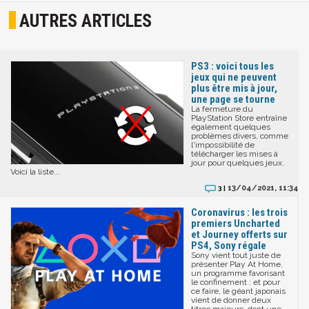
AUTRES ARTICLES
PS3 : voici tous les
jeux qui ne peuvent
plus être mis à jour,
une page se tourne
La fermeture du
PlayStation Store entraîne
également quelques
problèmes divers, comme
l'impossibilité de
télécharger les mises à
jour pour quelques jeux.
Voici la liste...
13/04/2021, 11:34
3 |
Coronavirus : les trois
premiers Uncharted
et Journey offerts sur
PS4, Sony régale
Sony vient tout juste de
présenter Play At Home,
un programme favorisant
le confinement : et pour
ce faire, le géant japonais
vient de donner deux
titres majeurs, dont une