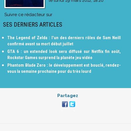
le
lundi 19 mars 2012, 18:20
Suivre ce rédacteur sur
SES DERNIERS ARTICLES
The Legend of Zelda : l'un des derniers rôles de Sam Neill
confirmé avant sa mort début juillet
GTA 6 : un extended look sera diffusé sur Netflix fin août,
Rockstar Games surprend la planète jeu vidéo
Phantom Blade Zero : le développement est bouclé, rendez-
vous la semaine prochaine pour du très lourd
Partagez