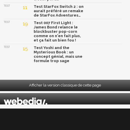
TEST
11
Test StarFox Switch 2 : on
aurait préféré un remake
de StarFox Adventures…
TEST
19
Test 007 First Light :
James Bond relance le
blockbuster pop-corn
comme on n'en fait plus,
et ça fait un bien fou !
TEST
15
Test Yoshi and the
Mysterious Book : un
concept génial, mais une
formule trop sage
Afficher la version classique de cette page
Mentions légales
|
CGU
|
CGV
|
Politique données personnelles
|
Cookies
|
Préférences cookies
|
Contacts
Depuis 2004, JeuxActu décrypte l'actualité du jeu vidéo sur toutes les plateformes.