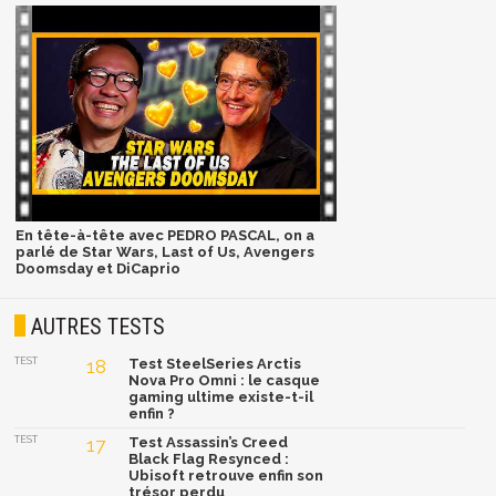
En tête-à-tête avec PEDRO PASCAL, on a
parlé de Star Wars, Last of Us, Avengers
Doomsday et DiCaprio
AUTRES TESTS
TEST
18
Test SteelSeries Arctis
Nova Pro Omni : le casque
gaming ultime existe-t-il
enfin ?
TEST
17
Test Assassin’s Creed
Black Flag Resynced :
Ubisoft retrouve enfin son
trésor perdu