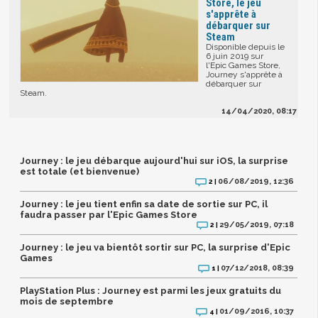
Store, le jeu
s'apprête à
débarquer sur
Steam
Disponible depuis le
6 juin 2019 sur
l'Epic Games Store,
Journey s'apprête à
débarquer sur
Steam.
14/04/2020, 08:17
Journey : le jeu débarque aujourd'hui sur iOS, la surprise
est totale (et bienvenue)
06/08/2019, 12:36
2 |
Journey : le jeu tient enfin sa date de sortie sur PC, il
faudra passer par l'Epic Games Store
29/05/2019, 07:18
2 |
Journey : le jeu va bientôt sortir sur PC, la surprise d'Epic
Games
07/12/2018, 08:39
1 |
PlayStation Plus : Journey est parmi les jeux gratuits du
mois de septembre
01/09/2016, 10:37
4 |