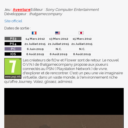
Jeu :
Aventure
Editeur :
Sony Computer Entertainment
Développeur :
thatgamecompany
Site officiel
Dates de sortie :
14 Mars 2012
13 Mars 2012
15 Mars 2012
21 Juillet 2015
21 Juillet 2015
21 Juillet 2015
6 Juin 2019
N.C.
N.C.
6 Août 2019
6 Août 2019
6 Août 2019
Les créateurs de flOw et Flower sont de retour. Le nouvel
O.V.N.I de thatgamecompany propose aux joueurs
connectés au PSN ( Playstation Network ) de vivre,
d'explorer et de rencontrer. C'est un peu une vie imaginaire
virtuelle, dans un vaste monde, à l'environnement riche
qu'offre Journey. Volez, glissez, admirez.