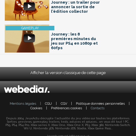
Journey : un trailer pour
annoncer la sortie de
l'édition collector
Journey : les 8
premières minutes du
jeu sur PS4 en 1080p et
60fps
Afficher la version classique de cette page
Mentions légales
|
CGU
|
CGV
|
Politique données personnelles
|
Cookies
|
Préférences cookies
|
Contacts
Depuis 2004, JeuxActu décrypte l'actualité du jeu vidéo sur toutes les plateformes.
Sorties, previews, gameplay, trailers, tests, astuces et soluces... on vous dit tout ! PC,
PS5, PS4, PS4 Pro, Xbox series X, Xbox One, Xbox One X, PS3, Xbox 360, Nintendo Switch,
Wii U, Nintendo 3DS, Nintendo 2DS, Stadia, Xbox Game Pass...
Jeuxactu.com est édité par
Webedia