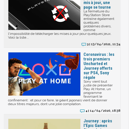
mis à jour, une
page se tourne
La fermeture du
PlayStation Store
entraîne également
quelques
problèmes divers,
comme
l'impossibilité de télécharger les mises à jour pour quelques jeux.
Voici la liste...
13/04/2021, 11:34
3 |
Coronavirus : les
trois premiers
Uncharted et
Journey offerts
sur PS4, Sony
régale
Sony vient tout
juste de présenter
Play At Home, un
programme
favorisant le
confinement : et pour ce faire, le géant japonais vient de donner
deux titres majeurs, dont une jolie compilation.
14/04/2020, 18:38
4 |
Journey : après
l'Epic Games